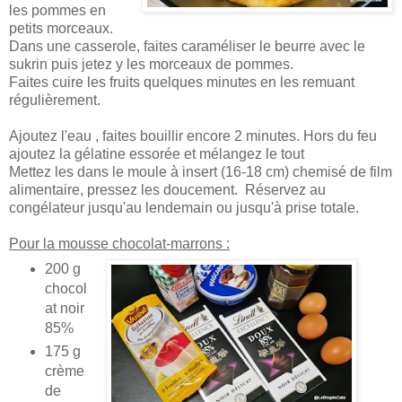
les pommes en
petits morceaux.
Dans une casserole, faites caraméliser le beurre avec le
sukrin puis jetez y les morceaux de pommes.
Faites cuire les fruits quelques minutes en les remuant
régulièrement.
Ajoutez l'eau , faites bouillir encore 2 minutes. Hors du feu
ajoutez la gélatine essorée et mélangez le tout
Mettez les dans le moule à insert (16-18 cm) chemisé de film
alimentaire, pressez les doucement. Réservez au
congélateur jusqu'au lendemain ou jusqu'à prise totale.
Pour la mousse chocolat-marrons :
200 g
chocol
at noir
85%
175 g
crème
de