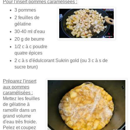
Pour l'insert pommes caramélisées :
3 pommes
2 feuilles de
gélatine
30-40 ml d'eau
20 g de beurre
1/2 c à c poudre
quatre épices
2 c à s d'édulcorant Sukrin gold (ou 3 c à s de
sucre brun)
Préparez l'insert
aux pommes
caramélisées :
Mettez les feuilles
de gélatine à
ramollir dans un
grand volume
d'eau très froide.
Pelez et coupez