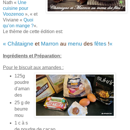
Nath «
Un
e
cuisine pour
Voozenoo
», « et
Viviane «
Quoi
qu’on mange ?
«.
Le thème de cette édition est:
« Châtaigne
et
Marron
au
menu
des
fêtes
!
«
Ingrédients et Préparation:
Pour le biscuit aux amandes :
125g
poudre
d'aman
des
25 g de
beurre
mou
1 c à s
de poudre de cacao