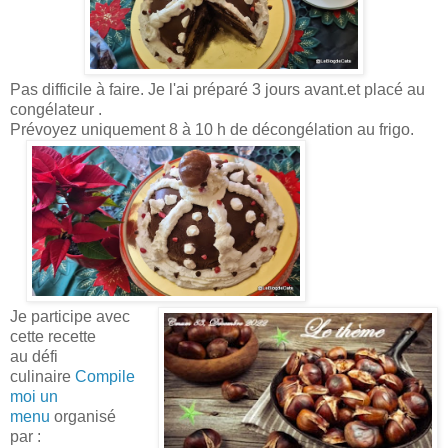
Pas difficile à faire. Je l'ai préparé 3 jours avant.et placé au
congélateur .
Prévoyez uniquement 8 à 10 h de décongélation au frigo.
Je participe avec
ce
tte recette
au
défi
culinaire
Compile
moi un
menu
organisé
par :