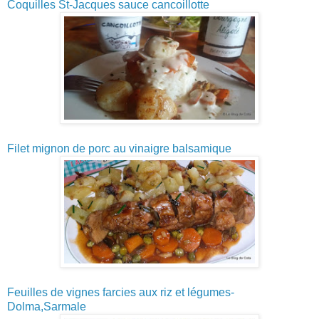
Coquilles St-Jacques sauce cancoillotte
Filet mignon de porc au vinaigre balsamique
Feuilles de vignes farcies aux riz et légumes-
Dolma,Sarmale