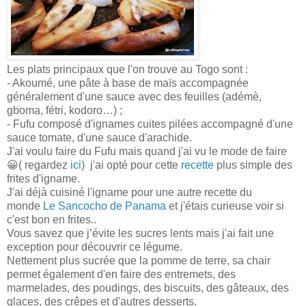
Les plats principaux que l'on trouve au Togo sont :
- Akoumé, une pâte à base de maïs accompagnée
généralement d'une sauce avec des feuilles (adémè,
gboma, fétri, kodoro…) ;
- Fufu composé d'ignames cuites pilées accompagné d'une
sauce tomate, d'une sauce d'arachide.
J'ai voulu faire du Fufu mais quand j'ai vu le mode de faire
😀( regardez
ici
) j'ai opté pour cette
recette
plus simple des
frites d'igname.
J'ai déjà cuisiné l'igname pour une autre recette du
monde
Le Sancocho de Panama
et j'étais curieuse voir si
c'est bon en frites..
Vous savez que j’évite les sucres lents mais j'ai fait une
exception pour découvrir ce légume.
Nettement plus sucrée que la pomme de terre, sa chair
permet également d'en faire des entremets, des
marmelades, des poudings, des biscuits, des gâteaux, des
glaces, des crêpes et d'autres desserts.