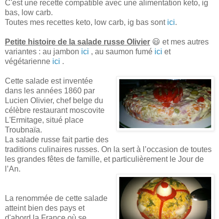
C'est une recette compatible avec une alimentation keto, ig
bas, low carb.
Toutes mes recettes keto, low carb, ig bas sont
ici
.
Petite histoire de la salade russe Olivier
😃 et mes autres
variantes : au jambon
ici
, au saumon fumé
ici
et
végétarienne
ici
.
Cette salade est inventée
dans les années 1860 par
Lucien Olivier, chef belge du
célèbre restaurant moscovite
L'Ermitage, situé place
Troubnaïa.
La salade russe fait partie des
traditions culinaires russes. On la sert à l’occasion de toutes
les grandes fêtes de famille, et particulièrement le Jour de
l’An.
La renommée de cette salade
atteint bien des pays et
d'abord la France où se