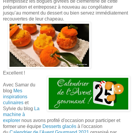
Remplissez les bogues givrées de clémentine de cette
préparation et entreposez à nouveau au congélateur
jusqu’au moment du dessert ou bien servez immédiatement
recouvertes de leur chapeau.
Excellent !
Avec Samar du
blog
Mes
inspirations
culinaires
et
Sylvie du blog
La
machine à
explorer
nous avons profité d'occasion pour participer et
former une équipe
Desserts glacés
à l'occasion
du
Calendrier de l'Avent Gourmand 2021
organisé par