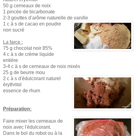
50 g cerneaux de noix
1 pincée de bicarbonate
2-3 gouttes d’arôme naturelle de vanille
1 c à s de cacao en poudre
non sucré
La farce :
75 g chocolat noir 85%
4 c à s de crème liquide
entière
3-4 c à s de cerneaux de noix mixés
25 g de beurre mou
2 c à s d'édulcorant naturel
érythritol
essence de rhum
Préparation:
Faire mixer les cerneaux de
noix avec l'édulcorant.
Dans le bol du robot ou à la