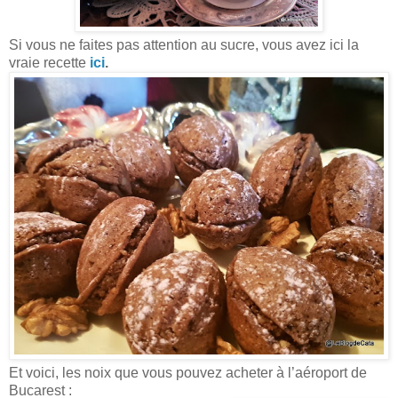
Si vous ne faites pas attention au sucre, vous avez ici la
vraie recette
ici
.
Et voici, les noix que vous pouvez acheter à l’aéroport de
Bucarest :