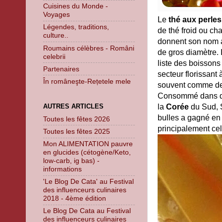
Cuisines du Monde -
Voyages
Le
thé aux perles
Légendes, traditions,
de thé froid ou ch
culture..
donnent son nom a
Roumains célèbres - Români
de gros diamètre. 
celebrii
liste des boissons
Partenaires
secteur florissant
În româneşte-Rețetele mele
souvent comme de 
Consommé dans de
AUTRES ARTICLES
la
Corée
du Sud, S
bulles a gagné en
Toutes les fêtes 2026
principalement ce
Toutes les fêtes 2025
Mon ALIMENTATION pauvre
en glucides (cétogène/Keto,
low-carb, ig bas) -
informations
'Le Blog De Cata' au Festival
des influenceurs culinaires
2018 - 4ème édition
Le Blog De Cata au Festival
des influenceurs culinaires