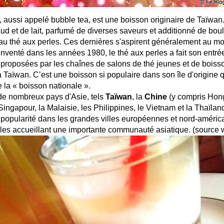
, aussi appelé bubble tea, est une boisson originaire de Taïwa
aud et de lait, parfumé de diverses saveurs et additionné de bou
u thé aux perles. Ces dernières s'aspirent généralement au mo
Inventé dans les années 1980, le thé aux perles a fait son entr
 proposées par les chaînes de salons de thé jeunes et de boiss
 à Taïwan. C’est une boisson si populaire dans son île d'origine 
la « boisson nationale ».
 nombreux pays d'Asie, tels
Taïwan
, la
Chine
(y compris Hon
ingapour, la Malaisie, les Philippines, le Vietnam et la Thaïlan
 popularité dans les grandes villes européennes et nord-améric
lles accueillant une importante communauté asiatique. (source 