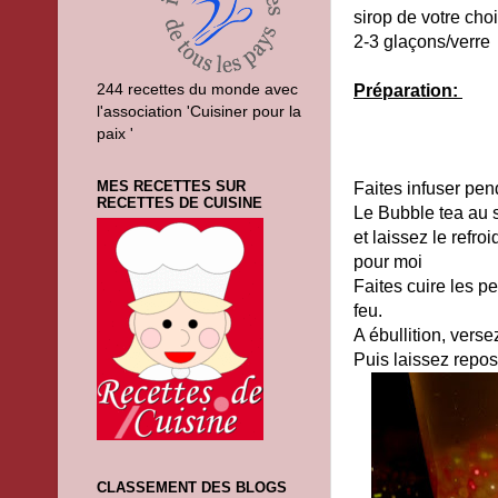
sirop de votre cho
2-3 glaçons/verre
244 recettes du monde avec
Préparation:
l'association 'Cuisiner pour la
paix '
MES RECETTES SUR
Faites infuser pen
RECETTES DE CUISINE
Le Bubble tea au s
et laissez le refro
pour moi
Faites cuire les p
feu.
A ébullition, verse
Puis laissez repos
CLASSEMENT DES BLOGS