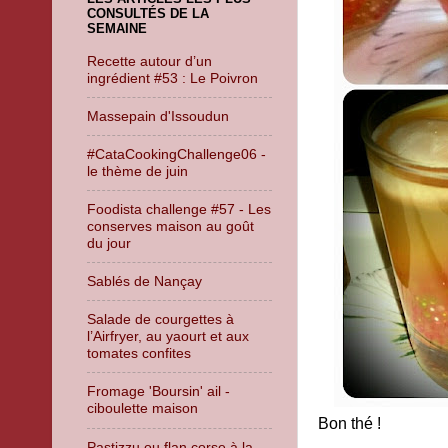
CONSULTÉS DE LA
SEMAINE
Recette autour d’un
ingrédient #53 : Le Poivron
Massepain d'Issoudun
#CataCookingChallenge06 -
le thème de juin
Foodista challenge #57 - Les
conserves maison au goût
du jour
Sablés de Nançay
Salade de courgettes à
l’Airfryer, au yaourt et aux
tomates confites
Fromage 'Boursin' ail -
ciboulette maison
Bon thé !
Pastizzu ou flan corse à la