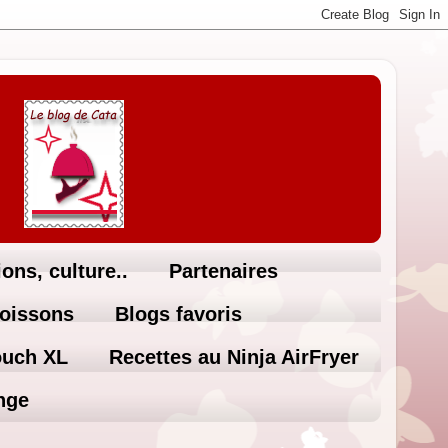
ons, culture..
Partenaires
Boissons
Blogs favoris
ouch XL
Recettes au Ninja AirFryer
nge