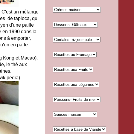
n. C'est un mélange
les de tapioca, qui
yen d'une paille
ée en 1990 dans la
ons à emporter,
qu'on en parle
g Kong et Macao),
de, le thé aux
aines,
wikipedia)