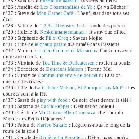
n°25 : Sandra de
Encore un gâteau
: Desserts de Fêtes
n°26 : Aurélia de
Les Gourmandises de Ya
: Ça va Bûcher !
n°27 : Steve de
Mon Carnet Café
: L’œuf, star dans tous ses
états
n°28 : Valérie de
1,2,3…Dégustez !
: La ronde des poivres
n°29 : Hélène de
Keskonmangemaman
: It’s my cup of tea
n°30 : Stéphanie de
Fil et Croq
: Saveur Mojito
n°31 : Lina de
le chaud patate
:La fumée dans l’assiette
n°32 : Marie de
United Colours of Macarons
: Cuisinons avec
notre âme d’enfant
n°33 : Virginie de
Tea Time & Delicatessen
: roule ma poule
n°34 : Bénédicte de
Douceurs Maison
: Tartine Moi
n°35 : Cindy de
Comme une envie de douceur
: Et si on
cuisinait les restes?
n°36 : Lilie de
La Cuisine Maison, Et Pourquoi pas Moi?
: Les
courges sont à la fête
n°37 : Sarah de
play with food
: Ce soir, c’est devant la télé !
n°38 : Sabrina de
Sab’n’Pepper
: Destination Soleil !
n°39 : Cécile de
Ma
Cuisine Bleu Combava
: Le Tour du
Monde des Petits Déjeuners !
n°40 : Patou de
Karibo Sakafo
: Régalons-nous le long de la
route de la soie !
n°41 : Carole de
Ramène La Popotte
! : Détournons l’apéro