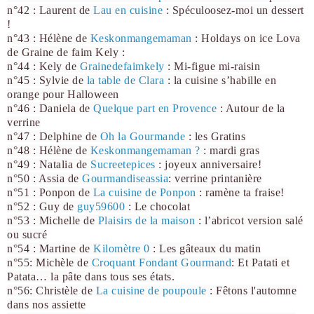
n°42 : Laurent de
Lau en cuisine
: Spéculoosez-moi un dessert
!
n°43 : Hélène de
Keskonmangemaman
: Holdays on ice Lova
de Graine de faim Kely :
n°44 : Kely de
Grainedefaimkely
: Mi-figue mi-raisin
n°45 : Sylvie de
la table de Clara
: la cuisine s’habille en
orange pour Halloween
n°46 : Daniela de
Quelque part en Provence
: Autour de la
verrine
n°47 : Delphine de
Oh la Gourmande
: les Gratins
n°48 : Hélène de
Keskonmangemaman ?
: mardi gras
n°49 : Natalia de
Sucreetepices
: joyeux anniversaire!
n°50 : Assia de
Gourmandiseassia
: verrine printanière
n°51 : Ponpon de
La cuisine de Ponpon
: ramène ta fraise!
n°52 : Guy de
guy59600
: Le chocolat
n°53 : Michelle de
Plaisirs de la maison
: l’abricot version salé
ou sucré
n°54 : Martine de
Kilomètre 0
: Les gâteaux du matin
n°55: Michèle de
Croquant Fondant Gourmand
: Et Patati et
Patata… la pâte dans tous ses états.
n°56: Christèle de
La cuisine de poupoule
: Fêtons l'automne
dans nos assiette