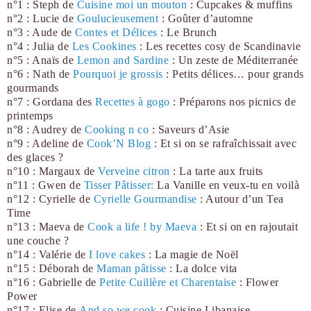
n°1 : Steph de
Cuisine moi un mouton
: Cupcakes & muffins
n°2 : Lucie de
Goulucieusement
: Goûter d’automne
n°3 : Aude de
Contes et Délices
: Le Brunch
n°4 : Julia de
Les Cookines
: Les recettes cosy de Scandinavie
n°5 : Anaïs de
Lemon and Sardine
: Un zeste de Méditerranée
n°6 : Nath de
Pourquoi
je grossis
: Petits délices… pour grands
gourmands
n°7 : Gordana des
Recettes à gogo
: Préparons nos picnics de
printemps
n°8 : Audrey de
Cooking n co
: Saveurs d’Asie
n°9 : Adeline de
Cook’N Blog
: Et si on se rafraîchissait avec
des glaces ?
n°10 : Margaux de
Verveine citron
: La tarte aux fruits
n°11 : Gwen de
Tisser Pâtisse
r:
La Vanille en veux-tu en voilà
n°12 : Cyrielle de
Cyrielle
Gourmandise
: Autour d’un Tea
Time
n°13 : Maeva de
Cook a life ! by Maeva
: Et si on en rajoutait
une couche ?
n°14 : Valérie de
I love cakes
: La magie de Noël
n°15 : Déborah de
Maman pâtisse
: La dolce vita
n°16 : Gabrielle de
Petite Cuillère et Charentaise
: Flower
Power
n°17 : Elise de
And so we cook
: Cuisine Libanaise