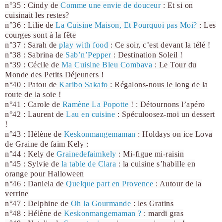
n°35 : Cindy de
Comme une envie de douceur
: Et si on
cuisinait les restes?
n°36 : Lilie de
La Cuisine Maison, Et Pourquoi pas Moi?
: Les
courges sont à la fête
n°37 : Sarah de
play with food
: Ce soir, c’est devant la télé !
n°38 : Sabrina de
Sab’n’Pepper
: Destination Soleil !
n°39 : Cécile de
Ma
Cuisine Bleu Combava
: Le Tour du
Monde des Petits Déjeuners !
n°40 : Patou de
Karibo Sakafo
: Régalons-nous le long de la
route de la soie !
n°41 : Carole de
Ramène La Popotte
! : Détournons l’apéro
n°42 : Laurent de
Lau en cuisine
: Spéculoosez-moi un dessert
!
n°43 : Hélène de
Keskonmangemaman
: Holdays on ice Lova
de Graine de faim Kely :
n°44 : Kely de
Grainedefaimkely
: Mi-figue mi-raisin
n°45 : Sylvie de
la table de Clara
: la cuisine s’habille en
orange pour Halloween
n°46 : Daniela de
Quelque part en Provence
: Autour de la
verrine
n°47 : Delphine de
Oh la Gourmande
: les Gratins
n°48 : Hélène de
Keskonmangemaman ?
: mardi gras