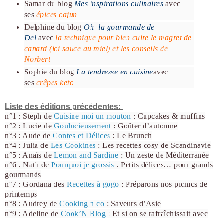
Samar du blog
Mes inspirations culinaires
avec
ses
épices cajun
Delphine du blog
Oh la gourmande de
Del
avec
la technique pour bien cuire le magret de
canard (ici sauce au miel) et les conseils de
Norbert
Sophie du blog
La tendresse en cuisine
avec
ses
crêpes keto
Liste des éditions précédentes:
n°1 : Steph de
Cuisine moi un mouton
: Cupcakes & muffins
n°2 : Lucie de
Goulucieusement
: Goûter d’automne
n°3 : Aude de
Contes et Délices
: Le Brunch
n°4 : Julia de
Les Cookines
: Les recettes cosy de Scandinavie
n°5 : Anaïs de
Lemon and Sardine
: Un zeste de Méditerranée
n°6 : Nath de
Pourquoi
je grossis
: Petits délices… pour grands
gourmands
n°7 : Gordana des
Recettes à gogo
: Préparons nos picnics de
printemps
n°8 : Audrey de
Cooking n co
: Saveurs d’Asie
n°9 : Adeline de
Cook’N Blog
: Et si on se rafraîchissait avec