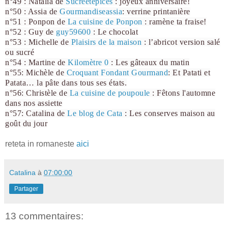
n°49 : Natalia de
Sucreetepices
: joyeux anniversaire!
n°50 : Assia de
Gourmandiseassia
: verrine printanière
n°51 : Ponpon de
La cuisine de Ponpon
: ramène ta fraise!
n°52 : Guy de
guy59600
: Le chocolat
n°53 : Michelle de
Plaisirs de la maison
: l’abricot version salé
ou sucré
n°54 : Martine de
Kilomètre 0
: Les gâteaux du matin
n°55: Michèle de
Croquant Fondant Gourmand
: Et Patati et
Patata… la pâte dans tous ses états.
n°56: Christèle de
La cuisine de poupoule
: Fêtons l'automne
dans nos assiette
n°57: Catalina de
Le blog de Cata
: Les conserves maison au
goût du jour
reteta in romaneste
aici
Catalina
à
07:00:00
Partager
13 commentaires: