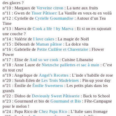
des glaces ?
n°10 : Margaux de
Verveine citron
: La tarte aux fruits
n°11 : Gwen de
Tisser Pâtisse
r:
La Vanille en veux-tu en voilà
n°12 : Cyrielle de
Cyrielle
Gourmandise
: Autour d’un Tea
Time
n°13 : Maeva de
Cook a life ! by Maeva
: Et si on en rajoutait
une couche ?
n°14 : Valérie de
I love cakes
: La magie de Noël
n°15 : Déborah de
Maman pâtisse
: La dolce vita
n°16 : Gabrielle de
Petite Cuillère et Charentaise
: Flower
Power
n°17 : Elise de
And so we cook
: Cuisine Libanaise
n°18 : Anne Laure de
Nietzsche paillettes et sac à main
: C’est
du tout cru!
n°19 : Angelique de
Angel’s Recettes
: L’inde s’habille de rose
n°20 : Sarah-Eden de
Les Trois Madeleines
: Pin-up your day
n°21 : Émilie de
Émilie Sweetness
: Les petits plats dans les
grands
n°22 : Didoo de
Deviously Sweet Pâtisserie
: Back to School
n°23 : Gourmand et bio de
Gourmand et Bio
: Fête-Campagne
pour le melon !
n°24 : Papa Rico de
Chez Papa Rico
: L’Italie sans fromage