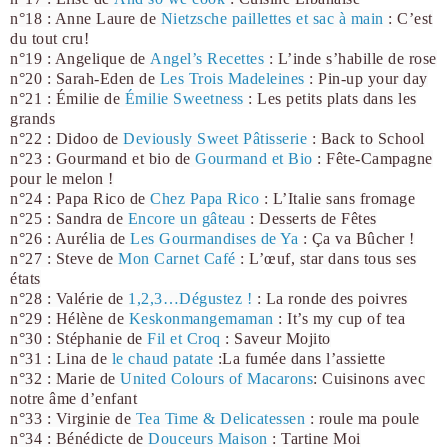
n°18 : Anne Laure de
Nietzsche paillettes et sac à main
: C’est
du tout cru!
n°19 : Angelique de
Angel’s Recettes
: L’inde s’habille de rose
n°20 : Sarah-Eden de
Les Trois Madeleines
: Pin-up your day
n°21 : Émilie de
Émilie Sweetness
: Les petits plats dans les
grands
n°22 : Didoo de
Deviously Sweet Pâtisserie
: Back to School
n°23 : Gourmand et bio de
Gourmand et Bio
: Fête-Campagne
pour le melon !
n°24 : Papa Rico de
Chez Papa Rico
: L’Italie sans fromage
n°25 : Sandra de
Encore un gâteau
: Desserts de Fêtes
n°26 : Aurélia de
Les Gourmandises de Ya
: Ça va Bûcher !
n°27 : Steve de
Mon Carnet Café
: L’œuf, star dans tous ses
états
n°28 : Valérie de
1,2,3…Dégustez !
: La ronde des poivres
n°29 : Hélène de
Keskonmangemaman
: It’s my cup of tea
n°30 : Stéphanie de
Fil et Croq
: Saveur Mojito
n°31 : Lina de
le chaud patate
:La fumée dans l’assiette
n°32 : Marie de
United Colours of Macarons
: Cuisinons avec
notre âme d’enfant
n°33 : Virginie de
Tea Time & Delicatessen
: roule ma poule
n°34 : Bénédicte de
Douceurs Maison
: Tartine Moi