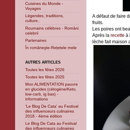
Cuisines du Monde -
Voyages
Légendes, traditions,
A défaut de faire
culture..
fruits.
Roumains célèbres - Români
Les poires ont b
celebrii
Après la
recette
à 
Partenaires
lèche fait maison 
În româneşte-Rețetele mele
AUTRES ARTICLES
Toutes les fêtes 2026
Toutes les fêtes 2025
Mon ALIMENTATION pauvre
en glucides (cétogène/Keto,
low-carb, ig bas) -
informations
'Le Blog De Cata' au Festival
des influenceurs culinaires
2018 - 4ème édition
Le Blog De Cata au Festival
des influenceurs culinaires