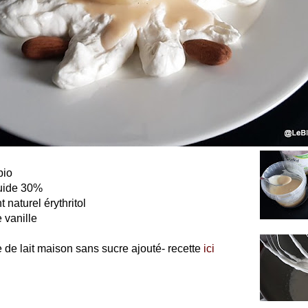
bio
quide 30%
t naturel érythritol
 vanille
re de lait maison sans sucre ajouté- recette
ici