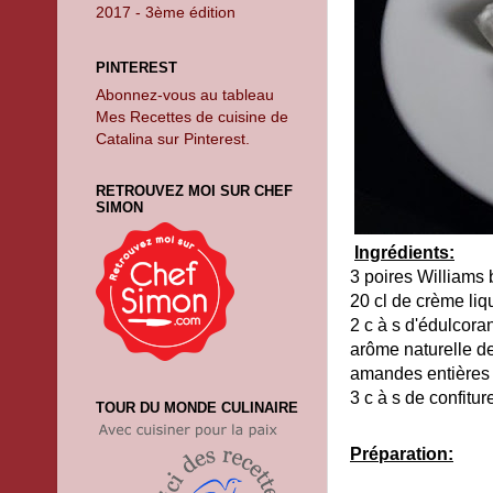
2017 - 3ème édition
PINTEREST
Abonnez-vous au tableau
Mes Recettes de cuisine de
Catalina sur Pinterest.
RETROUVEZ MOI SUR CHEF
SIMON
Ingrédients:
3 poires Williams 
20 cl de crème li
2 c à s d'édulcoran
arôme naturelle de
amandes entières
3 c à s de confitu
TOUR DU MONDE CULINAIRE
Préparation: