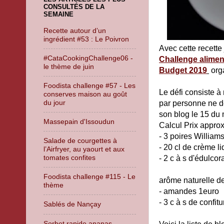
CONSULTÉS DE LA
SEMAINE
Recette autour d’un
ingrédient #53 : Le Poivron
Avec cette recette 
#CataCookingChallenge06 -
Challenge alimen
le thème de juin
Budget 2019
org
Foodista challenge #57 - Les
Le défi consiste à 
conserves maison au goût
du jour
par personne ne dé
son blog le 15 du 
Massepain d'Issoudun
Calcul Prix approxi
- 3 poires William
Salade de courgettes à
- 20 cl de crème l
l’Airfryer, au yaourt et aux
tomates confites
- 2 c à s d'édulcor
Foodista challenge #115 - Le
arôme naturelle de
thème
- amandes 1euro
- 3 c à s de confit
Sablés de Nançay
Sorbet rapide ananas