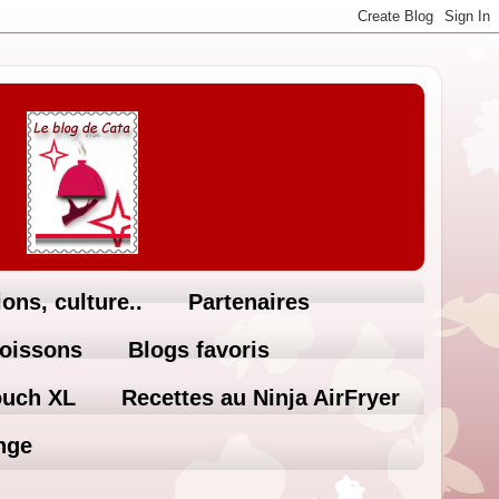
ons, culture..
Partenaires
Boissons
Blogs favoris
ouch XL
Recettes au Ninja AirFryer
nge