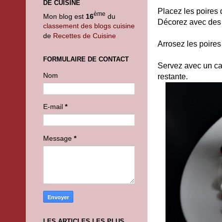
DE CUISINE
Placez les poires
ème
Mon blog est
16
du
Décorez avec des
classement des blogs cuisine
de
Recettes de Cuisine
Arrosez les poires
FORMULAIRE DE CONTACT
Servez avec un caf
Nom
restante.
E-mail
*
Message
*
LES ARTICLES LES PLUS