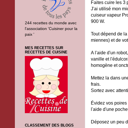
Faites cuire les 3 
J'ai utilisé mon m
cuiseur vapeur Pro
900 W.
244 recettes du monde avec
l'association 'Cuisiner pour la
Tout dépend de la t
paix '
miennes) et de vot
MES RECETTES SUR
RECETTES DE CUISINE
A l'aide d'un robo
vanille et l'édulco
homogène et onct
Mettez la dans une
frais.
Sortez avec attentio
Évidez vos poires 
l'aide d'une poche 
Déposez un peu de 
CLASSEMENT DES BLOGS