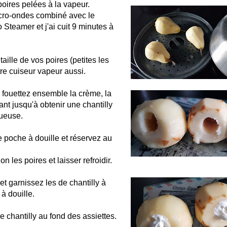
poires pelées à la vapeur.
icro-ondes combiné avec le
 Steamer et j'ai cuit 9 minutes à
aille de vos poires (petites les
re cuiseur vapeur aussi.
t, fouettez ensemble la crème, la
rant jusqu'à obtenir une chantilly
ueuse.
 poche à douille et réservez au
n les poires et laisser refroidir.
et garnissez les de chantilly à
à douille.
chantilly au fond des assiettes.