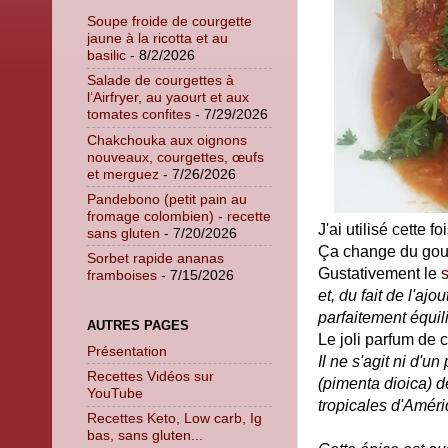
Soupe froide de courgette
jaune à la ricotta et au
basilic
- 8/2/2026
Salade de courgettes à
l’Airfryer, au yaourt et aux
tomates confites
- 7/29/2026
Chakchouka aux oignons
nouveaux, courgettes, œufs
et merguez
- 7/26/2026
Pandebono (petit pain au
fromage colombien) - recette
J'ai utilisé cette
sans gluten
- 7/20/2026
Ça change du gout 
Sorbet rapide ananas
Gustativement le
framboises
- 7/15/2026
et, du fait de l'aj
parfaitement équil
AUTRES PAGES
Le joli parfum de 
Présentation
Il ne s'agit ni d'un
Recettes Vidéos sur
(pimenta dioica) d
YouTube
tropicales d'Améri
Recettes Keto, Low carb, Ig
bas, sans gluten...