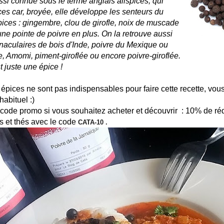
ssi connue sous le terme anglais allspices, qui
ices car, broyée, elle développe les senteurs du
ices : gingembre, clou de girofle, noix de muscade
une pointe de poivre en plus. On la retrouve aussi
naculaires de bois d'Inde, poivre du Mexique ou
 Amomi, piment-giroflée ou encore poivre-giroflée.
t juste une épice !
épices ne sont pas indispensables pour faire cette recette, vous
habituel :)
code promo si vous souhaitez acheter et découvrir :
10% de réd
s et thés avec le code
CATA-10
.