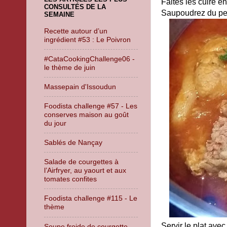
Faites les cuire 
CONSULTÉS DE LA
Saupoudrez du pers
SEMAINE
Recette autour d’un
ingrédient #53 : Le Poivron
#CataCookingChallenge06 -
le thème de juin
Massepain d'Issoudun
Foodista challenge #57 - Les
conserves maison au goût
du jour
Sablés de Nançay
Salade de courgettes à
l’Airfryer, au yaourt et aux
tomates confites
Foodista challenge #115 - Le
thème
Servir le plat ave
Soupe froide de courgette