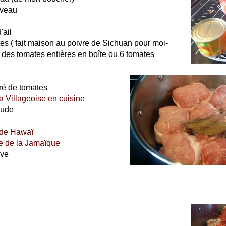
 veau
'ail
es ( fait maison au poivre de Sichuan pour moi-
 des tomates entières en boîte ou 6 tomates
tré de tomates
a Villageoise en cuisine
haude
r de Hawaï
e de la Jamaïque
ive