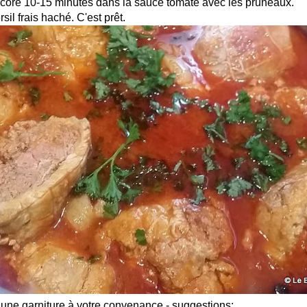
encore 10-15 minutes dans la sauce tomate avec les pruneaux.
il frais haché. C'est prêt.
c une garniture à votre convenance - suggestions: