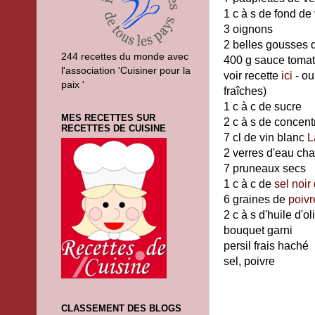
1 c à s de fond de
3 oignons
2 belles gousses d
244 recettes du monde avec
400 g sauce tomat
l'association 'Cuisiner pour la
voir recette
ici
- ou
paix '
fraîches)
1 c à c de sucre
MES RECETTES SUR
2 c à s de concen
RECETTES DE CUISINE
7 cl de vin blanc
L
2 verres d'eau c
7 pruneaux secs
1 c à c de
sel noi
6 graines de
poivr
2 c à s d'huile d'ol
bouquet garni
persil frais haché
sel, poivre
CLASSEMENT DES BLOGS