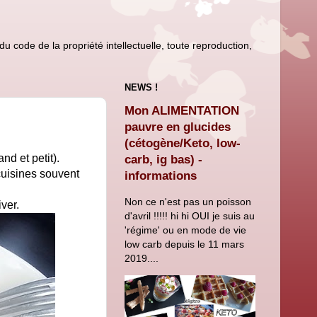
u code de la propriété intellectuelle, toute reproduction,
NEWS !
Mon ALIMENTATION
pauvre en glucides
(cétogène/Keto, low-
nd et petit).
carb, ig bas) -
 cuisines souvent
informations
Non ce n'est pas un poisson
ver.
d'avril !!!!! hi hi OUI je suis au
'régime' ou en mode de vie
low carb depuis le 11 mars
2019....