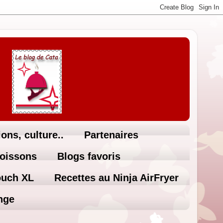
ons, culture..
Partenaires
Boissons
Blogs favoris
ouch XL
Recettes au Ninja AirFryer
nge