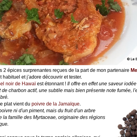
 fois 2 épices surprenantes reçues de la part de mon partenaire
Me
habituel et j'adore découvrir et tester.
sel noir de Hawaï
est étonnant !
Il offre en effet une saveur iodée
out de charbon actif, une subtile mais bien présente note fumée, 
ibré.
ce plat vient du
poivre de la Jamaïque
.
 poivre ni d'un piment, mais du fruit d'un arbre
e la famille des Myrtaceae, originaire des régions
que.