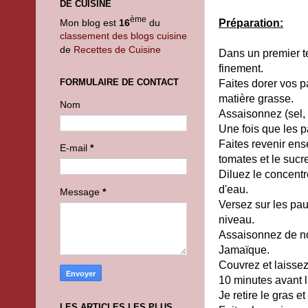
DE CUISINE
ème
Mon blog est
16
du
Préparation:
classement des blogs cuisine
de
Recettes de Cuisine
Dans un premier te
finement.
FORMULAIRE DE CONTACT
Faites dorer vos 
matière grasse.
Nom
Assaisonnez (sel, 
Une fois que les pa
Faites revenir ens
E-mail
*
tomates et le sucr
Diluez le concentr
d'eau.
Message
*
Versez sur les pau
niveau.
Assaisonnez de no
Jamaïque.
Couvrez et laisse
10 minutes avant l
Je retire le gras et 
LES ARTICLES LES PLUS