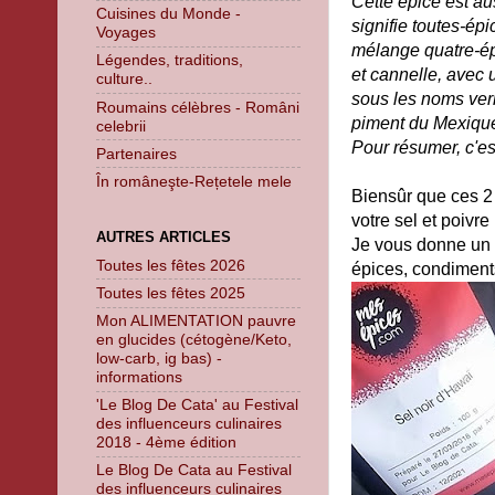
Cette épice est au
Cuisines du Monde -
signifie toutes-ép
Voyages
mélange quatre-ép
Légendes, traditions,
et cannelle, avec 
culture..
sous les noms ver
Roumains célèbres - Români
piment du Mexique,
celebrii
Pour résumer, c'es
Partenaires
În româneşte-Rețetele mele
Biensûr que ces 2 
votre sel et poivre 
AUTRES ARTICLES
Je vous donne un 
Toutes les fêtes 2026
épices, condiment
Toutes les fêtes 2025
Mon ALIMENTATION pauvre
en glucides (cétogène/Keto,
low-carb, ig bas) -
informations
'Le Blog De Cata' au Festival
des influenceurs culinaires
2018 - 4ème édition
Le Blog De Cata au Festival
des influenceurs culinaires