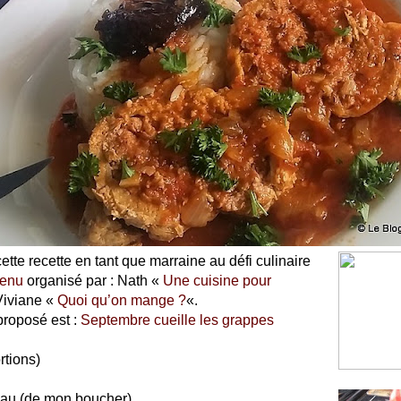
ette recette en tant que marraine au défi culinaire
menu
organisé par : Nath «
Un
e cuisine pour
 Viviane «
Quoi qu’on mange ?
«.
proposé est :
Septembre cueille les grappes
rtions)
eau (de mon boucher)