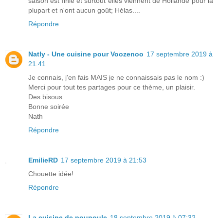
saison est finie et surtout elles viennent de Hollande pour la
plupart et n'ont aucun goût; Hélas....
Répondre
Natly - Une cuisine pour Voozenoo
17 septembre 2019 à
21:41
Je connais, j'en fais MAIS je ne connaissais pas le nom :)
Merci pour tout tes partages pour ce thème, un plaisir.
Des bisous
Bonne soirée
Nath
Répondre
EmilieRD
17 septembre 2019 à 21:53
Chouette idée!
Répondre
La cuisine de poupoule
18 septembre 2019 à 07:32