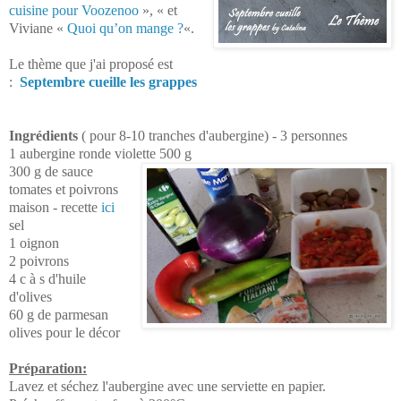
cuisine pour Voozenoo
», « et
Viviane «
Quoi qu’on mange ?
«.
Le thème que j'ai proposé est
:
Septembre cueille les grappes
Ingrédients
(
pour 8-10 tranches d'aubergine) - 3 personnes
1 aubergine ronde violette 500 g
300 g de sauce
tomates et poivrons
maison - recette
ici
sel
1 oignon
2 poivrons
4 c à s d'huile
d'olives
60 g de parmesan
olives pour le décor
Préparation:
Lavez et séchez l'aubergine avec une serviette en papier.