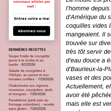
nouveaux articles par
mail :
l'homme depuis l
d'Amérique du s
coquilles vides 
Abonnez-vous
mangeaient. Il s
trouvée sur dive
DERNIÈRES RECETTES
très tôt servir 
Soupe froide de courgette
d'eau douce a ét
jaune à la ricotta et au
basilic
- 8/2/2026
d'Baurieux-la-P
Salade de courgettes à
l’Airfryer, au yaourt et aux
vases et des poi
tomates confites
- 7/29/2026
Actuellement, el
Chakchouka aux oignons
nouveaux, courgettes, œufs
avoir été pêché
et merguez
- 7/26/2026
Pandebono (petit pain au
mais elle est ve
fromage colombien) - recette
sans gluten
- 7/20/2026