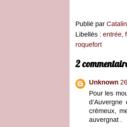
Publié par
Catali
Libellés :
entrée
,
f
roquefort
2 commentaire
Unknown
26
Pour les mou
d’Auvergne 
crémeux, me
auvergnat .