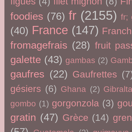
figues
(4)
filet mignon
(8)
Fi
fr
(2155)
foodies
(76)
fr;
France
(147)
(40)
Franc
fromagefrais
(28)
fruit pas
galette
(43)
gambas
(2)
Gamb
gaufres
(22)
Gaufrettes
(7
gésiers
(6)
Ghana
(2)
Gibralta
gorgonzola
(3)
go
gombo
(1)
gratin
(47)
Grèce
(14)
gre
(57)