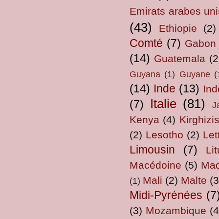
Emirats arabes uni
(43)
Ethiopie
(2)
Comté
(7)
Gabon
(14)
Guatemala
(2
Guyana
(1)
Guyane
(
(14)
Inde
(13)
Ind
Italie
(81)
(7)
J
Kenya
(4)
Kirghizi
(2)
Lesotho
(2)
Let
Limousin
(7)
Li
Macédoine
(5)
Mad
Mali
(2)
Malte
(3
(1)
Midi-Pyrénées
(7
(3)
Mozambique
(4