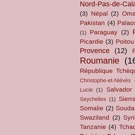
Nord-Pas-de-Cal
(3)
Népal
(2)
Om
Pakistan
(4)
Palao
Paraguay
(2)
(1)
Picardie
(3)
Poitou
Provence
(12)
Roumanie
(1
République Tchèq
Christophe-et-Niévès
Salvador
Lucie
(1)
Sierr
Seychelles
(1)
Somalie
(2)
Souda
Swaziland
(2)
Syri
Tanzanie
(4)
Tcha