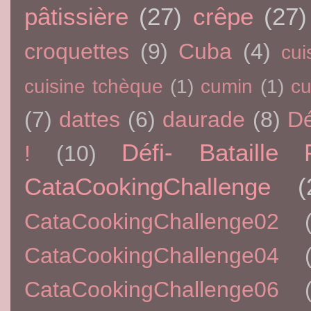
pâtissière
(27)
crêpe
(27)
croquettes
(9)
Cuba
(4)
cui
cuisine tchèque
(1)
cumin
(1)
c
(7)
dattes
(6)
daurade
(8)
Dé
Défi- Bataille 
!
(10)
CataCookingChallenge
(
CataCookingChallenge02
CataCookingChallenge04
CataCookingChallenge06