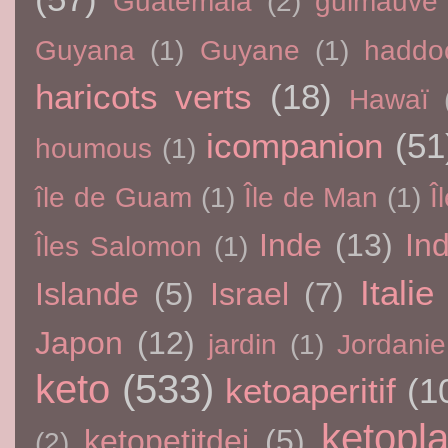
Guatemala
(2)
guimauve
Guyana
(1)
Guyane
(1)
haddo
haricots verts
(18)
Hawaï
icompanion
(51
houmous
(1)
île de Guam
(1)
Île de Man
(1)
Î
Inde
(13)
In
Îles Salomon
(1)
Italie
Islande
(5)
Israel
(7)
Japon
(12)
jardin
(1)
Jordanie
keto
(533)
ketoaperitif
(1
ketopla
ketopetitdej
(5)
(2)