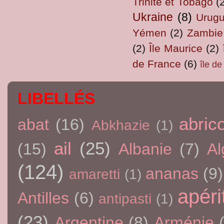
Trinité et Tobago
(
Ukraine
(8)
Urug
Yémen
(2)
Zambie
(2)
Île Maurice
(2)
de France
(6)
île d
LIBELLÉS
abric
abat
(16)
Abkhazie
(1)
ail
(25)
(15)
Albanie
(7)
Al
(124)
ananas
(9)
amaretti
(1)
apérit
Antilles
(6)
antipasti
(1)
(23)
Argentine
(8)
Arménie