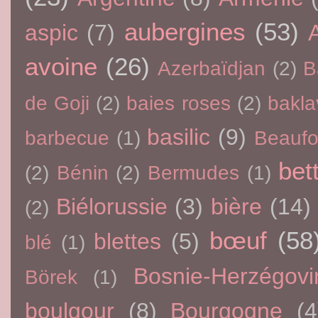
aubergines
(53)
aspic
(7)
avoine
(26)
Azerbaïdjan
(2)
B
de Goji
(2)
baies roses
(2)
bakla
basilic
(9)
barbecue
(1)
Beaufo
bet
(2)
Bénin
(2)
Bermudes
(1)
Biélorussie
(3)
bière
(14)
(2)
bœuf
(58
blettes
(5)
blé
(1)
Bosnie-Herzégovi
Börek
(1)
boulgour
(8)
Bourgogne
(4