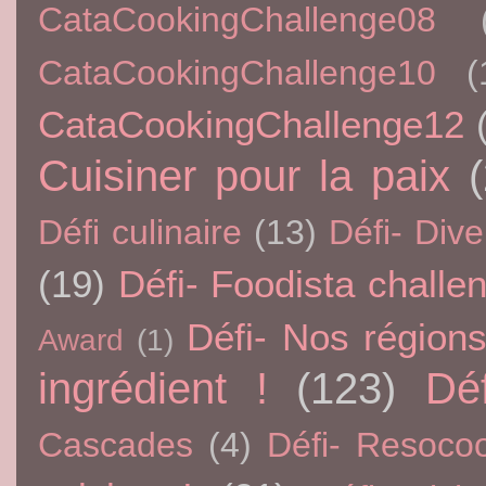
CataCookingChallenge08
CataCookingChallenge10
(
CataCookingChallenge12
Cuisiner pour la paix
Défi culinaire
(13)
Défi- Dive
(19)
Défi- Foodista challe
Défi- Nos région
Award
(1)
ingrédient !
(123)
Dé
Cascades
(4)
Défi- Resoco