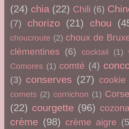
(24)
chia
(22)
Chin
Chili
(6)
chorizo
(21)
chou
(4
(7)
choux de Bruxe
choucroute
(2)
clémentines
(6)
cocktail
(1)
conc
comté
(4)
Comores
(1)
conserves
(27)
(3)
cookie
Cors
cornets
(2)
cornichon
(1)
(22)
courgette
(96)
cozon
crème
(98)
crème aigre
(5