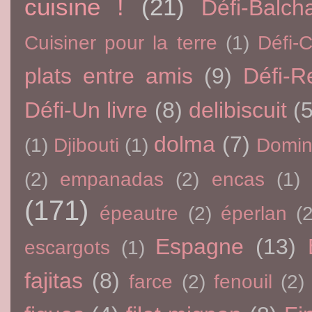
cuisine !
(21)
Défi-Balch
Cuisiner pour la terre
(1)
Défi-
plats entre amis
(9)
Défi-R
Défi-Un livre
(8)
delibiscuit
(5
dolma
(7)
(1)
Djibouti
(1)
Domin
(2)
empanadas
(2)
encas
(1)
(171)
épeautre
(2)
éperlan
(
Espagne
(13)
escargots
(1)
fajitas
(8)
farce
(2)
fenouil
(2)