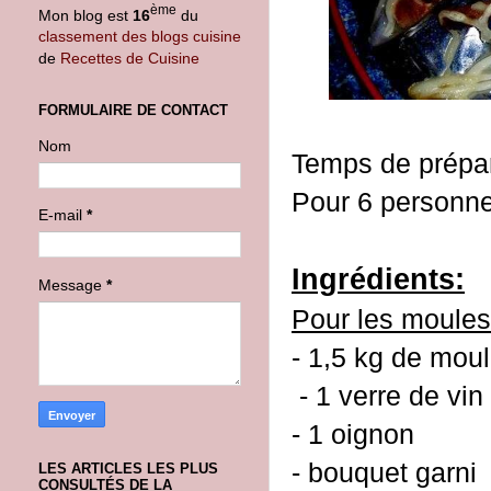
ème
Mon blog est
16
du
classement des blogs cuisine
de
Recettes de Cuisine
FORMULAIRE DE CONTACT
Nom
Temps de prépar
Pour 6 personn
E-mail
*
Ingrédients:
Message
*
Pour les moule
- 1,5 kg de mou
- 1 verre de vin 
- 1 oignon
- bouquet garni
LES ARTICLES LES PLUS
CONSULTÉS DE LA