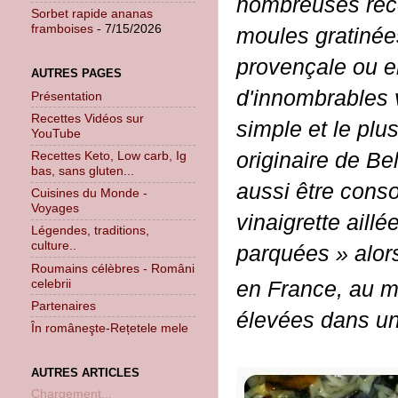
nombreuses rece
Sorbet rapide ananas
framboises
- 7/15/2026
moules gratinée
provençale ou e
AUTRES PAGES
d'innombrables v
Présentation
Recettes Vidéos sur
simple et le plu
YouTube
originaire de Be
Recettes Keto, Low carb, Ig
bas, sans gluten...
aussi être con
Cuisines du Monde -
Voyages
vinaigrette aill
Légendes, traditions,
culture..
parquées » alor
Roumains célèbres - Români
celebrii
en France, au m
Partenaires
élevées dans u
În româneşte-Rețetele mele
AUTRES ARTICLES
Chargement...