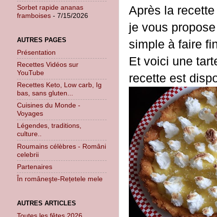
Après la recette
Sorbet rapide ananas
framboises
- 7/15/2026
je vous propose 
AUTRES PAGES
simple à faire f
Présentation
Et voici une tar
Recettes Vidéos sur
YouTube
recette est disp
Recettes Keto, Low carb, Ig
bas, sans gluten...
Cuisines du Monde -
Voyages
Légendes, traditions,
culture..
Roumains célèbres - Români
celebrii
Partenaires
În româneşte-Rețetele mele
AUTRES ARTICLES
Toutes les fêtes 2026