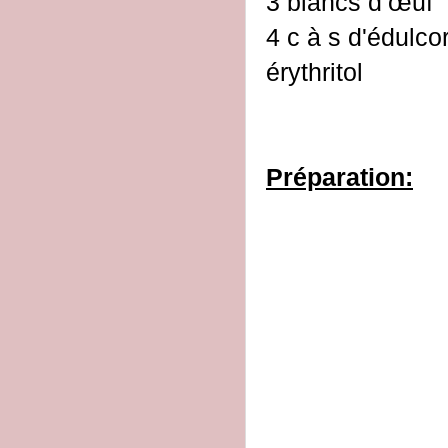
3 blancs d’œuf
4 c à s d'édulco
érythritol
Préparation: