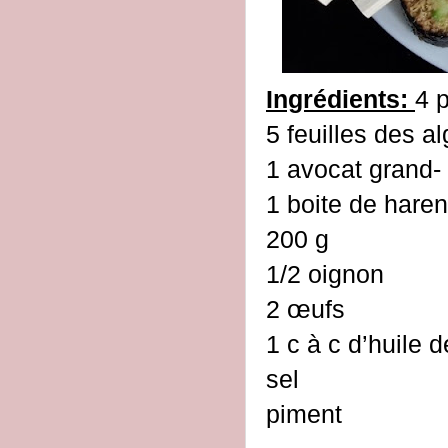
Ingrédients:
4 
5 feuilles des a
1 avocat grand-
1 boite de haren
200 g
1/2 oignon
2 œufs
1 c à c d’huile 
sel
piment