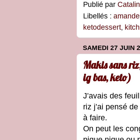
Publié par
Catali
Libellés :
amande
ketodessert
,
kitc
SAMEDI 27 JUIN 
Makis sans riz
ig bas, keto)
J'avais des feu
riz j'ai pensé d
à faire.
On peut les cong
pique nique ou p