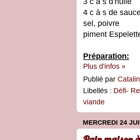
3 c à s d'huile
4 c à s de sauc
sel, poivre
piment Espelett
Préparation:
Plus d'infos »
Publié par
Catali
Libellés :
Défi- Re
viande
MERCREDI 24 JUI
Pain maison à 