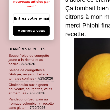
nouveaux articles par
mail :
Ça tombait bien 
citrons à mon mar
merci Phiphi fina
Abonnez-vous
recette.
DERNIÈRES RECETTES
Soupe froide de courgette
jaune à la ricotta et au
basilic
- 8/2/2026
Salade de courgettes à
l’Airfryer, au yaourt et aux
tomates confites
- 7/29/2026
Chakchouka aux oignons
nouveaux, courgettes, œufs
et merguez
- 7/26/2026
Pandebono (petit pain au
fromage colombien) - recette
sans gluten
- 7/20/2026