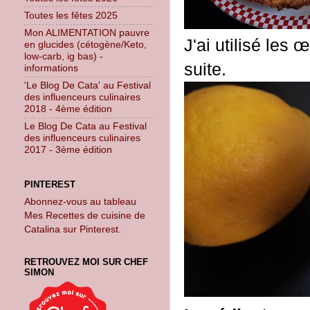
Toutes les fêtes 2025
Mon ALIMENTATION pauvre
J'ai utilisé les œ
en glucides (cétogène/Keto,
low-carb, ig bas) -
suite.
informations
'Le Blog De Cata' au Festival
des influenceurs culinaires
2018 - 4ème édition
Le Blog De Cata au Festival
des influenceurs culinaires
2017 - 3ème édition
PINTEREST
Abonnez-vous au tableau
Mes Recettes de cuisine de
Catalina sur Pinterest.
RETROUVEZ MOI SUR CHEF
SIMON