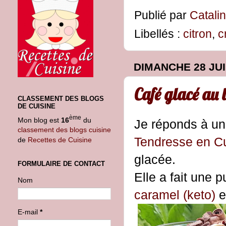
Publié par
Catali
Libellés :
citron
,
c
DIMANCHE 28 JUI
Café glacé au 
CLASSEMENT DES BLOGS
DE CUISINE
ème
Mon blog est
16
du
Je réponds à un
classement des blogs cuisine
Tendresse en C
de
Recettes de Cuisine
glacée.
FORMULAIRE DE CONTACT
Elle a fait une
Nom
caramel (keto)
et
E-mail
*