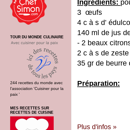
Ingrédients:
po
3 œufs
4 c à s d' édulco
140 ml de jus d
TOUR DU MONDE CULINAIRE
- 2 beaux citron
2 c à s de zeste
35 gr de beurre
Préparation:
244 recettes du monde avec
l'association 'Cuisiner pour la
paix '
MES RECETTES SUR
RECETTES DE CUISINE
Plus d'infos »