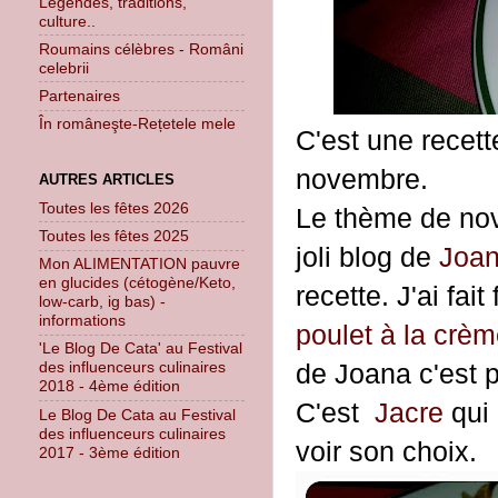
Légendes, traditions,
culture..
Roumains célèbres - Români
celebrii
Partenaires
În româneşte-Rețetele mele
C'est une recett
novembre.
AUTRES ARTICLES
Toutes les fêtes 2026
Le thème de no
Toutes les fêtes 2025
joli blog de
Joa
Mon ALIMENTATION pauvre
en glucides (cétogène/Keto,
recette. J'ai fa
low-carb, ig bas) -
informations
poulet à la crè
'Le Blog De Cata' au Festival
de Joana c'est 
des influenceurs culinaires
2018 - 4ème édition
C'est
Jacre
qui 
Le Blog De Cata au Festival
des influenceurs culinaires
voir son choix.
2017 - 3ème édition