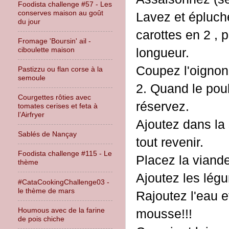
Foodista challenge #57 - Les
conserves maison au goût
Lavez et épluch
du jour
carottes en 2 , 
Fromage 'Boursin' ail -
ciboulette maison
longueur.
Coupez l'oignon 
Pastizzu ou flan corse à la
semoule
2. Quand le poul
Courgettes rôties avec
réservez.
tomates cerises et feta à
l’Airfryer
Ajoutez dans la s
Sablés de Nançay
tout revenir.
Foodista challenge #115 - Le
Placez la viand
thème
Ajoutez les légu
#CataCookingChallenge03 -
le thème de mars
Rajoutez l'eau et
Houmous avec de la farine
mousse!!!
de pois chiche