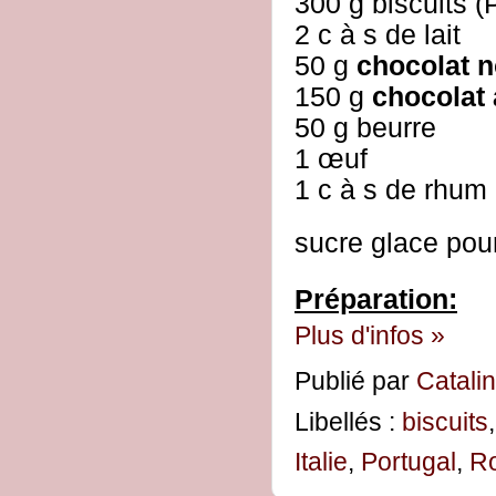
300 g biscuits (
2 c à s de lait
50 g
chocolat n
150 g
chocolat 
50 g beurre
1 œuf
1 c à s de rhum 
sucre glace pour
Préparation:
Plus d'infos »
Publié par
Catali
Libellés :
biscuits
Italie
,
Portugal
,
R