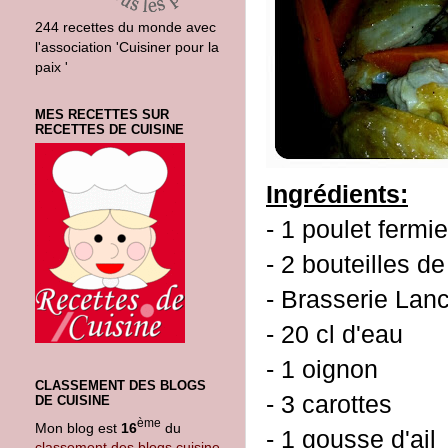
244 recettes du monde avec
l'association 'Cuisiner pour la
paix '
MES RECETTES SUR
RECETTES DE CUISINE
Ingrédients:
- 1 poulet fermi
- 2 bouteilles d
- Brasserie Lanc
- 20 cl d'eau
- 1 oignon
CLASSEMENT DES BLOGS
- 3 carottes
DE CUISINE
ème
Mon blog est
16
du
- 1 gousse d'ail
classement des blogs cuisine