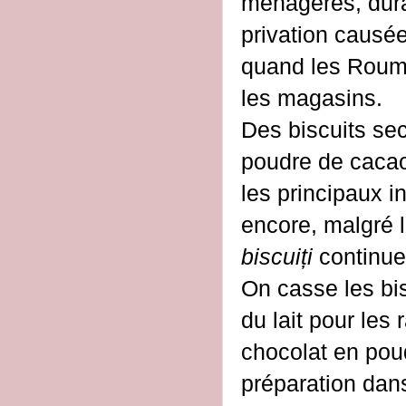
ménagères, dura
privation causé
quand les Rouma
les magasins.
Des biscuits sec
poudre de cacao,
les principaux i
encore, malgré 
biscuiți
continu
On casse les bi
du lait pour les
chocolat en pou
préparation dan