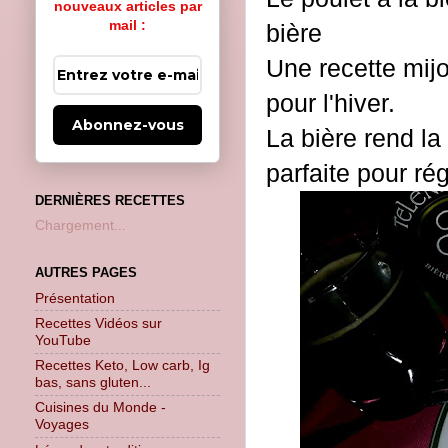
nouveaux articles par
mail :
bière
Une recette mijot
pour l'hiver.
Abonnez-vous
La bière rend la
parfaite pour rég
DERNIÈRES RECETTES
Chargement...
AUTRES PAGES
Présentation
Recettes Vidéos sur
YouTube
Recettes Keto, Low carb, Ig
bas, sans gluten...
Cuisines du Monde -
Voyages