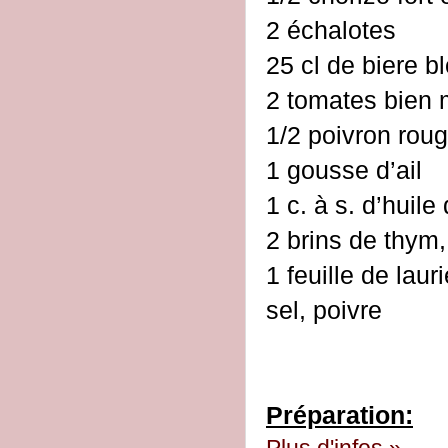
2 échalotes
25 cl de biere b
2 tomates bien
1/2 poivron rou
1 gousse d’ail
1 c. à s. d’huile 
2 brins de thym,
1 feuille de lauri
sel, poivre
Préparation: