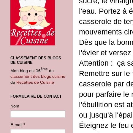
sucre, le vinaigr
l'eau. Portez à 
casserole de te
mouvements circ
Dès que la bonn
l'évier et versez
CLASSEMENT DES BLOGS
Attention : ça s
DE CUISINE
ème
Mon blog est
16
du
Remettre sur le 
classement des blogs cuisine
casserole par d
de
Recettes de Cuisine
pour parfaire l
FORMULAIRE DE CONTACT
l'ébullition est 
Nom
ou jusqu'à l'épa
Éteignez le feu 
E-mail
*