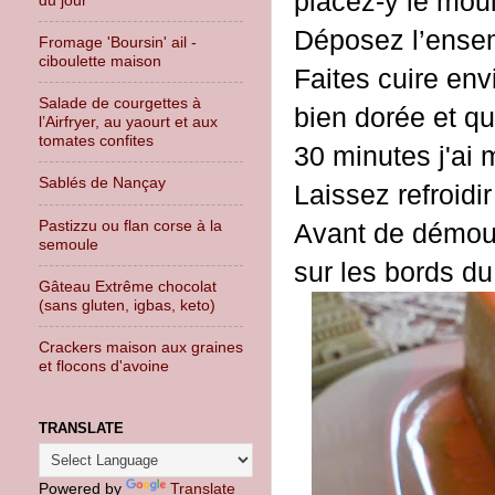
placez-y le mou
Déposez l’ensem
Fromage 'Boursin' ail -
ciboulette maison
Faites cuire env
Salade de courgettes à
bien dorée et q
l’Airfryer, au yaourt et aux
tomates confites
30 minutes j'ai 
Sablés de Nançay
Laissez refroidi
Pastizzu ou flan corse à la
Avant de démoul
semoule
sur les bords du
Gâteau Extrême chocolat
(sans gluten, igbas, keto)
Crackers maison aux graines
et flocons d'avoine
TRANSLATE
Powered by
Translate