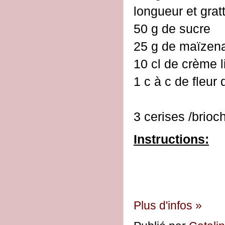
longueur et grat
50 g de sucre
25 g de maïzen
10 cl de crème l
1 c à c de fleur 
3 cerises /brioc
Instructions:
Plus d'infos »