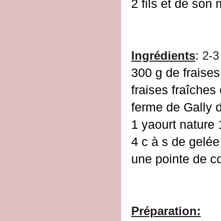
2 fils et de son 
Ingrédients
: 2-
300 g de fraise
fraises fraîches 
ferme de Gally 
1 yaourt nature
4 c à s de gelé
une pointe de c
Préparation: