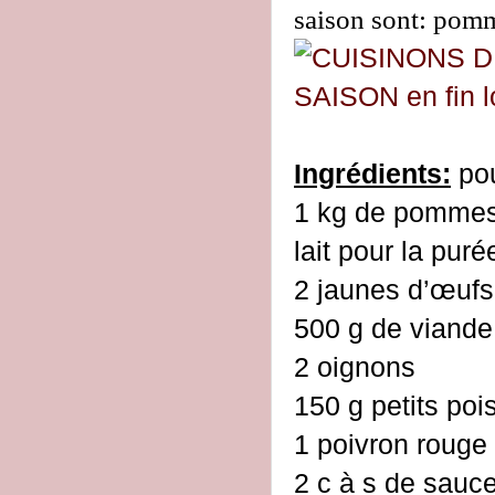
saison sont: pomm
Ingrédients:
pou
1 kg de pommes
lait pour la puré
2 jaunes d’œufs
500 g de viand
2 oignons
150 g petits poi
1 poivron rouge
2 c à s de sauc