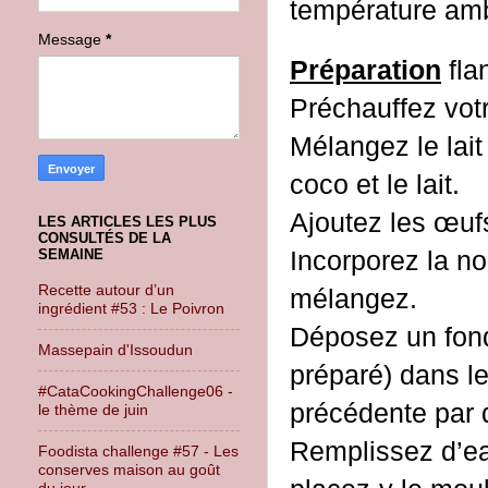
température amb
Message
*
Préparation
flan
Préchauffez vot
Mélangez le lait
coco et le lait.
Ajoutez les œufs
LES ARTICLES LES PLUS
CONSULTÉS DE LA
Incorporez la no
SEMAINE
Recette autour d’un
mélangez.
ingrédient #53 : Le Poivron
Déposez un fond 
Massepain d'Issoudun
préparé) dans le
#CataCookingChallenge06 -
précédente par
le thème de juin
Remplissez d’eau
Foodista challenge #57 - Les
conserves maison au goût
du jour