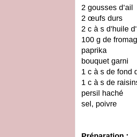
2 gousses d’ail
2 œufs durs
2 c à s d'huile d
100 g de fromag
paprika
bouquet garni
1 c à s de fond
1 c à s de raisi
persil haché
sel, poivre
Préparation :