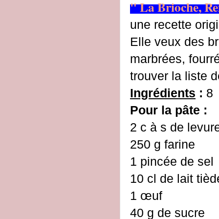
" La Brioche, Re
une recette origi
Elle veux des br
marbrées, fourré
trouver la liste d
Ingrédients
:
8 
Pour la pâte :
2 c à s de levur
250 g farine
1 pincée de sel
10 cl de lait tièd
1 œuf
40 g de sucre