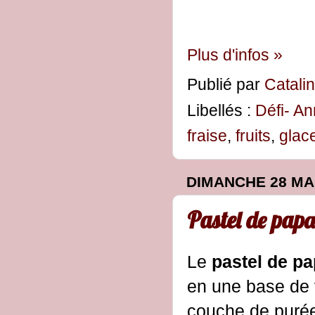
Plus d'infos »
Publié par
Catali
Libellés :
Défi- An
fraise
,
fruits
,
glac
DIMANCHE 28 MAI
Pastel de papa
Le
pastel de p
en une base de 
couche de puré