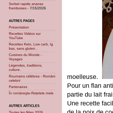
Sorbet rapide ananas
framboises
- 7/15/2026
AUTRES PAGES
Présentation
Recettes Vidéos sur
YouTube
Recettes Keto, Low carb, Ig
bas, sans gluten...
Cuisines du Monde -
Voyages
Légendes, traditions,
culture..
moelleuse.
Roumains célèbres - Români
celebrii
Pour un flan anti
Partenaires
partie du lait fra
În româneşte-Rețetele mele
Une recette faci
AUTRES ARTICLES
de la noix de co
Toutes les fêtes 2026