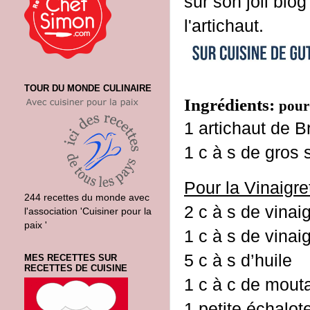
sur son joli blo
l'artichaut.
TOUR DU MONDE CULINAIRE
Ingrédients:
pour
1 artichaut de 
1 c à s de gros 
Pour la Vinaigret
244 recettes du monde avec
2 c à s de vinai
l'association 'Cuisiner pour la
paix '
1 c à s de vina
5 c à s d’huile
MES RECETTES SUR
RECETTES DE CUISINE
1 c à c de mouta
1 petite échalot