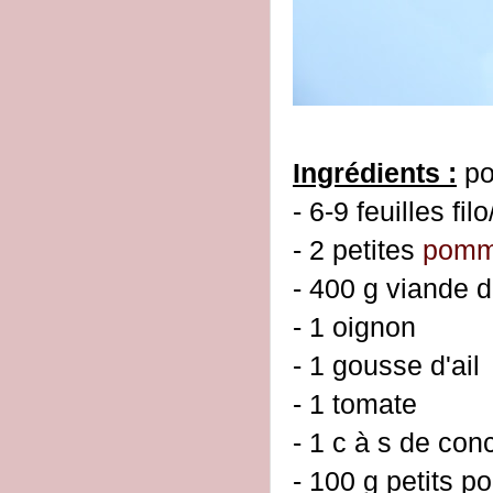
Ingrédients :
po
- 6-9 feuilles fil
- 2 petites
pomme
- 400 g viande 
- 1 oignon
- 1 gousse d'ail
- 1 tomate
- 1 c à s de con
- 100 g petits po