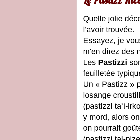
Le Pastizz Ric
Quelle jolie déc
l'avoir trouvée.
Essayez, je vou
m'en direz des n
Les
Pastizzi
son
feuilletée typiq
Un « Pastizz » pa
losange croustil
(pastizzi ta’I-i
y mord, alors on
on pourrait goût
(pastizzi tal-piz