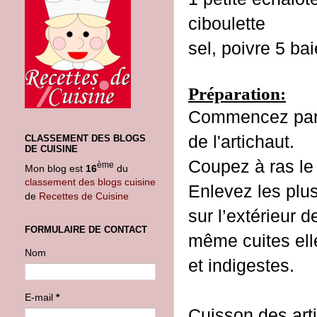
ciboulette
sel, poivre 5 ba
Préparation:
Commencez par 
de l'artichaut.
CLASSEMENT DES BLOGS
DE CUISINE
Coupez à ras le
ème
Mon blog est
16
du
classement des blogs cuisine
Enlevez les plus
de
Recettes de Cuisine
sur l’extérieur d
FORMULAIRE DE CONTACT
même cuites ell
Nom
et indigestes.
E-mail
*
Cuisson des arti