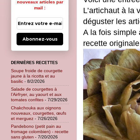
nouveaux articles par
mail :
L’artichaut à la
déguster les art
A la fois simple 
Abonnez-vous
recette originale
DERNIÈRES RECETTES
Soupe froide de courgette
jaune à la ricotta et au
basilic
- 8/2/2026
Salade de courgettes à
l’Airfryer, au yaourt et aux
tomates confites
- 7/29/2026
Chakchouka aux oignons
nouveaux, courgettes, œufs
et merguez
- 7/26/2026
Pandebono (petit pain au
fromage colombien) - recette
sans gluten
- 7/20/2026