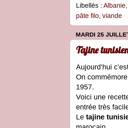
Libellés :
Albanie
pâte filo
,
viande
MARDI 25 JUILLE
Tajine tunisie
Aujourd'hui c'es
On commémore la 
1957.
Voici une recett
entrée très facil
Le
tajine tunis
marocain.