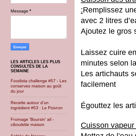
:
Remplissez un
Message
*
avec 2 litres d’
Ajoutez le gros 
Laissez cuire e
minutes selon la
LES ARTICLES LES PLUS
CONSULTÉS DE LA
SEMAINE
Les artichauts s
Foodista challenge #57 - Les
facilement
conserves maison au goût
du jour
Recette autour d’un
Égouttez les ar
ingrédient #53 : Le Poivron
Fromage 'Boursin' ail -
Cuisson vapeur 
ciboulette maison
Mettez de l'eau 
Sablés de Nançay