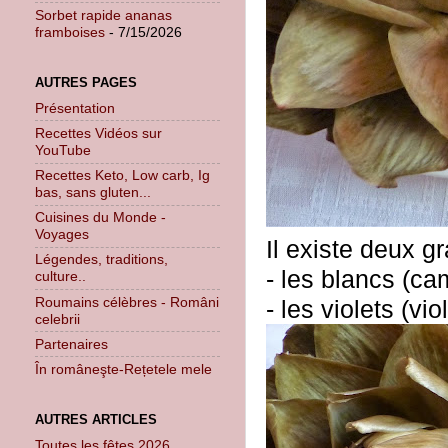
Sorbet rapide ananas
framboises
- 7/15/2026
AUTRES PAGES
Présentation
Recettes Vidéos sur
YouTube
Recettes Keto, Low carb, Ig
bas, sans gluten...
Cuisines du Monde -
Voyages
Il existe deux g
Légendes, traditions,
- les blancs (cam
culture..
Roumains célèbres - Români
- les violets (vi
celebrii
Partenaires
În româneşte-Rețetele mele
AUTRES ARTICLES
Toutes les fêtes 2026