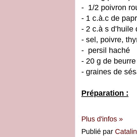
- 1/2 poivron r
- 1 c.à.c de pap
- 2 c.à s d'huile 
- sel, poivre, th
- persil haché
- 20 g de beurre
- graines de sé
Préparation :
Plus d'infos »
Publié par
Catali