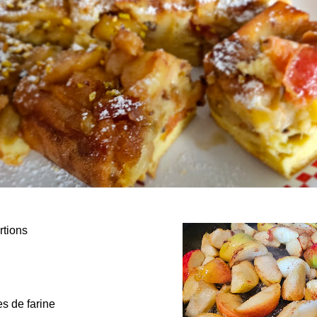
rtions
es de farine