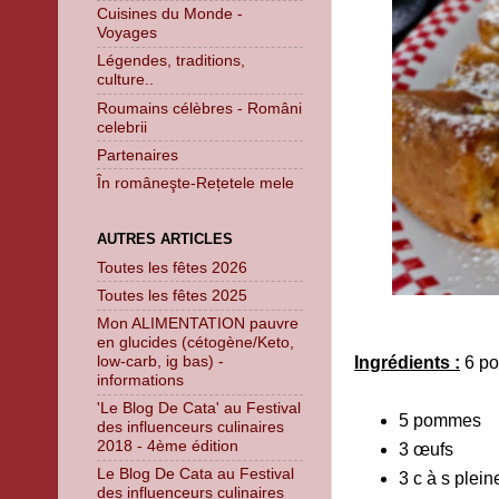
Cuisines du Monde -
Voyages
Légendes, traditions,
culture..
Roumains célèbres - Români
celebrii
Partenaires
În româneşte-Rețetele mele
AUTRES ARTICLES
Toutes les fêtes 2026
Toutes les fêtes 2025
Mon ALIMENTATION pauvre
en glucides (cétogène/Keto,
low-carb, ig bas) -
Ingrédients :
6 po
informations
'Le Blog De Cata' au Festival
5 pommes
des influenceurs culinaires
2018 - 4ème édition
3 œufs
Le Blog De Cata au Festival
3 c à s plein
des influenceurs culinaires