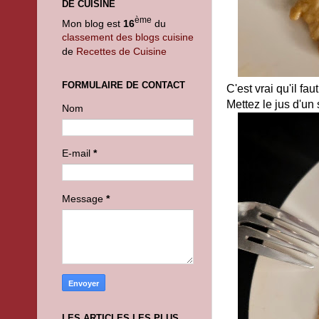
DE CUISINE
ème
Mon blog est
16
du
classement des blogs cuisine
de
Recettes de Cuisine
FORMULAIRE DE CONTACT
C'est vrai qu'il fau
Mettez le jus d'un s
Nom
E-mail
*
Message
*
LES ARTICLES LES PLUS