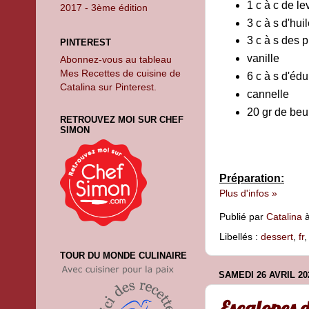
1 c à c de l
2017 - 3ème édition
3 c à s d'hui
3 c à s des 
PINTEREST
vanille
Abonnez-vous au tableau
Mes Recettes de cuisine de
6 c à s d'édu
Catalina sur Pinterest.
cannelle
20 gr de beu
RETROUVEZ MOI SUR CHEF
SIMON
Préparation:
Plus d'infos »
Publié par
Catalina
Libellés :
dessert
,
fr
TOUR DU MONDE CULINAIRE
SAMEDI 26 AVRIL 20
Escalopes d