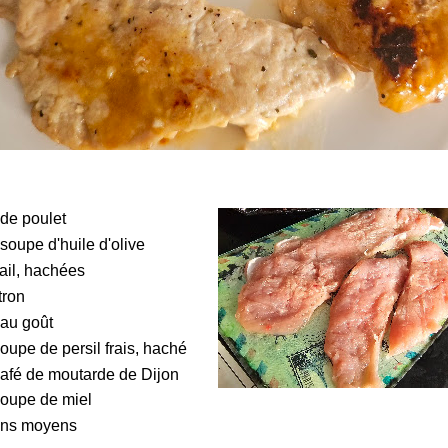
de poulet
 soupe d'huile d'olive
ail, hachées
tron
 au goût
soupe de persil frais, haché
 café de moutarde de Dijon
 soupe de miel
rons moyens