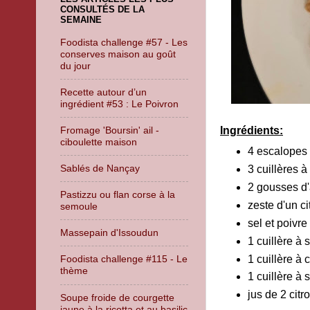
CONSULTÉS DE LA
SEMAINE
Foodista challenge #57 - Les
conserves maison au goût
du jour
Recette autour d’un
ingrédient #53 : Le Poivron
Fromage 'Boursin' ail -
Ingrédients:
ciboulette maison
4 escalopes 
Sablés de Nançay
3 cuillères à
2 gousses d'
Pastizzu ou flan corse à la
zeste d'un ci
semoule
sel et poivre
Massepain d'Issoudun
1 cuillère à 
1 cuillère à
Foodista challenge #115 - Le
thème
1 cuillère à
jus de 2 cit
Soupe froide de courgette
jaune à la ricotta et au basilic