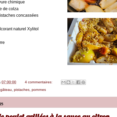
evure chimique
le de colza
pistaches concassées
lcorant naturel Xylitol
rre
à
07:00:00
4 commentaires:
,
gâteau
,
pistaches
,
pommes
25
e poulet grillées à la sauce au citron