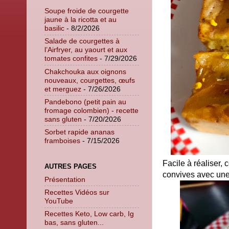
Soupe froide de courgette
jaune à la ricotta et au
basilic
- 8/2/2026
Salade de courgettes à
l’Airfryer, au yaourt et aux
tomates confites
- 7/29/2026
Chakchouka aux oignons
nouveaux, courgettes, œufs
et merguez
- 7/26/2026
Pandebono (petit pain au
fromage colombien) - recette
sans gluten
- 7/20/2026
Sorbet rapide ananas
framboises
- 7/15/2026
Facile à réaliser,
AUTRES PAGES
convives avec une
Présentation
Recettes Vidéos sur
YouTube
Recettes Keto, Low carb, Ig
bas, sans gluten...