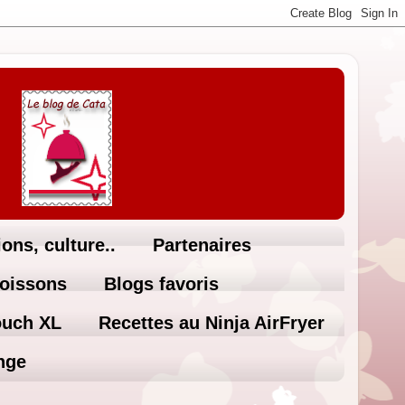
ons, culture..
Partenaires
Boissons
Blogs favoris
ouch XL
Recettes au Ninja AirFryer
nge