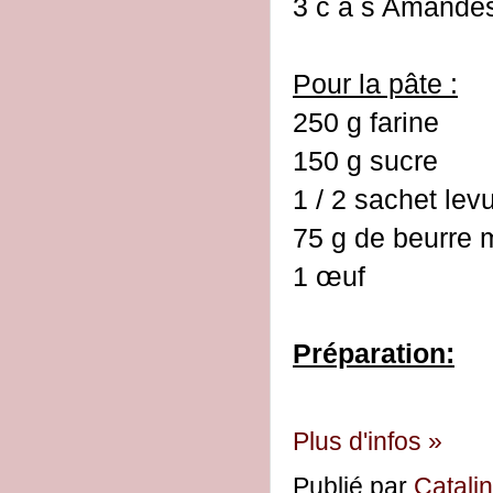
3 c à s Amandes
Pour la pâte :
250 g farine
150 g sucre
1 / 2 sachet lev
75 g de beurre
1 œuf
Préparation:
Plus d'infos »
Publié par
Catali