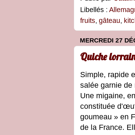
Libellés :
Allemag
fruits
,
gâteau
,
kit
MERCREDI 27 DÉ
Quiche lorrai
Simple, rapide e
salée garnie de
Une migaine, en 
constituée d'œu
goumeau » en Fr
de la France. El