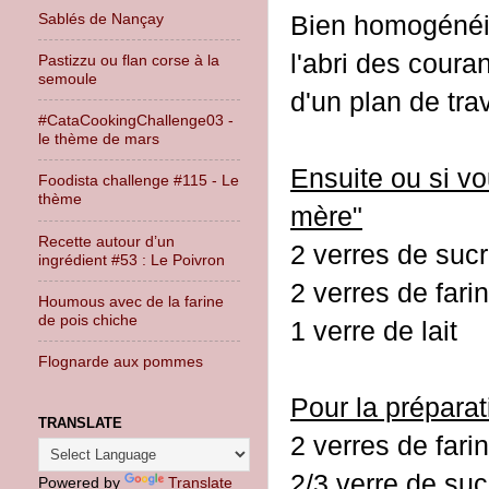
Bien homogénéise
Sablés de Nançay
l'abri des coura
Pastizzu ou flan corse à la
semoule
d'un plan de trav
#CataCookingChallenge03 -
le thème de mars
Ensuite ou si v
Foodista challenge #115 - Le
thème
mère"
Recette autour d’un
2 verres de suc
ingrédient #53 : Le Poivron
2 verres de fari
Houmous avec de la farine
de pois chiche
1 verre de lait
Flognarde aux pommes
Pour la préparat
TRANSLATE
2 verres de fari
2/3 verre de su
Powered by
Translate