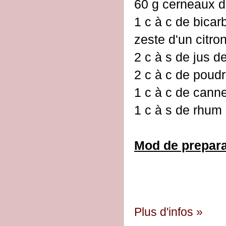
60 g cerneaux d
1 c à c de bica
zeste d'un citro
2 c à s de jus de
2 c à c de poud
1 c à c de canne
1 c à s de rhum 
Mod de prepara
Plus d'infos »