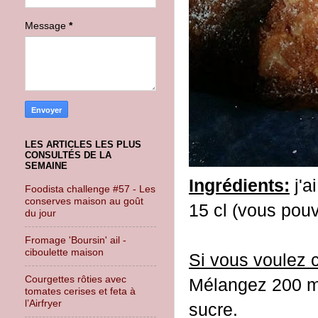
Message
*
LES ARTICLES LES PLUS
CONSULTÉS DE LA
SEMAINE
Ingrédients:
j'a
Foodista challenge #57 - Les
conserves maison au goût
15 cl (vous pouv
du jour
Fromage 'Boursin' ail -
ciboulette maison
Si vous voulez 
Courgettes rôties avec
Mélangez 200 ml 
tomates cerises et feta à
l’Airfryer
sucre.