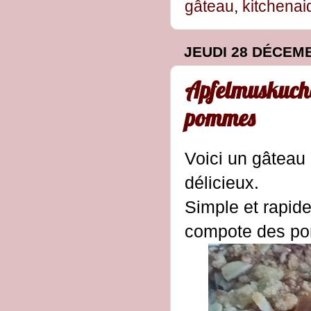
gâteau
,
kitchenai
JEUDI 28 DÉCEM
Apfelmuskuche
pommes
Voici un gâtea
délicieux.
Simple et rapide
compote des p