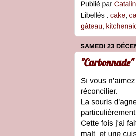
Publié par
Catali
Libellés :
cake
,
ca
gâteau
,
kitchenai
SAMEDI 23 DÉCE
"Carbonnade" 
Si vous n’aimez
réconcilier.
La souris d'agn
particulièrement
Cette fois j'ai 
malt et une cui