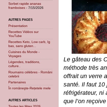
Sorbet rapide ananas
framboises
- 7/15/2026
AUTRES PAGES
Présentation
Recettes Vidéos sur
YouTube
Recettes Keto, Low carb, Ig
bas, sans gluten...
Cuisines du Monde -
Voyages
Le gâteau des C
Légendes, traditions,
culture..
méthode très anc
Roumains célèbres - Români
offrait un verre
celebrii
Partenaires
santé. Il faut 1
În româneşte-Rețetele mele
réfrigérateur, n
que l’on reçoive
AUTRES ARTICLES
Toutes les fêtes 2026