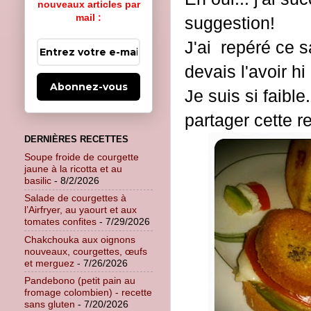
nouveaux articles par
mail :
suggestion!
J'ai repéré ce s
devais l'avoir hi
Abonnez-vous
Je suis si faible
partager cette r
DERNIÈRES RECETTES
Soupe froide de courgette
jaune à la ricotta et au
basilic
- 8/2/2026
Salade de courgettes à
l’Airfryer, au yaourt et aux
tomates confites
- 7/29/2026
Chakchouka aux oignons
nouveaux, courgettes, œufs
et merguez
- 7/26/2026
Pandebono (petit pain au
fromage colombien) - recette
sans gluten
- 7/20/2026