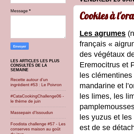
Message
*
Cookies à l'ora
Les agrumes
(n
français « aigrun
des végétaux des
LES ARTICLES LES PLUS
Eremocitrus et P
CONSULTÉS DE LA
SEMAINE
les clémentines 
Recette autour d’un
mandarine et l'
ingrédient #53 : Le Poivron
les limes, les l
#CataCookingChallenge06 -
le thème de juin
pamplemousses, 
Massepain d'Issoudun
les yuzus et les
Foodista challenge #57 - Les
est de se détach
conserves maison au goût
du jour