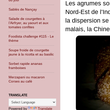
Les agrumes son
Sablés de Nançay
Nord-Est de l'In
Salade de courgettes à
la dispersion se 
l’Airfryer, au yaourt et aux
tomates confites
malais, la Chin
Foodista challenge #115 - Le
thème
Soupe froide de courgette
jaune à la ricotta et au basilic
Sorbet rapide ananas
framboises
Merzapani ou macaron
Corses au café
TRANSLATE
Powered by
Translate