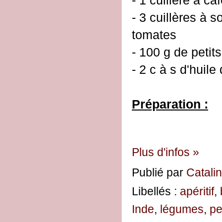
- 1 cuillère à c
- 3 cuillères à 
tomates
- 100 g de petit
- 2 c à s d'huile 
Préparation :
Plus d'infos »
Publié par
Catali
Libellés :
apéritif
,
Inde
,
légumes
,
pe