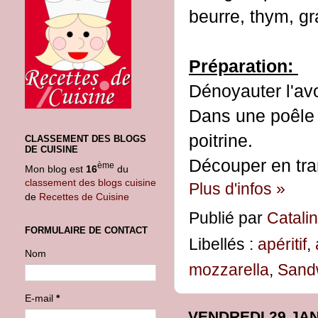
beurre, thym, g
Préparation:
Dénoyauter l'avo
Dans une poêle a
poitrine.
CLASSEMENT DES BLOGS
DE CUISINE
Découper en tran
ème
Mon blog est
16
du
classement des blogs cuisine
Plus d'infos »
de
Recettes de Cuisine
Publié par
Catali
FORMULAIRE DE CONTACT
Libellés :
apéritif
,
Nom
mozzarella
,
Sand
E-mail
*
VENDREDI 29 JAN