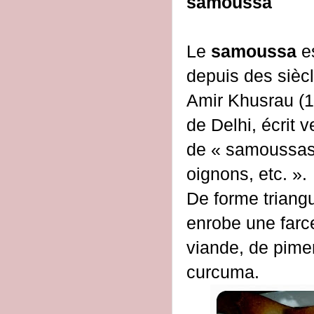
samoussa
Le
samoussa
e
depuis des sièc
Amir Khusrau (1
de Delhi, écrit 
de « samoussas 
oignons, etc. ».
De forme triangu
enrobe une farc
viande, de pimen
curcuma.