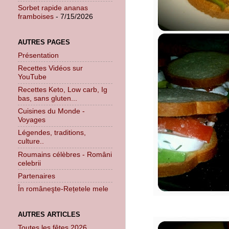
Sorbet rapide ananas
framboises
- 7/15/2026
AUTRES PAGES
Présentation
Recettes Vidéos sur
YouTube
Recettes Keto, Low carb, Ig
bas, sans gluten...
Cuisines du Monde -
Voyages
Légendes, traditions,
culture..
Roumains célèbres - Români
celebrii
Partenaires
În româneşte-Rețetele mele
AUTRES ARTICLES
Toutes les fêtes 2026