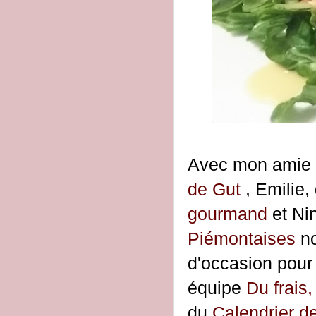
Avec mon amie 
de Gut
, Emilie,
gourmand
et Ni
Piémontaises
n
d'occasion pour 
équipe
Du frais,
du
Calendrier d