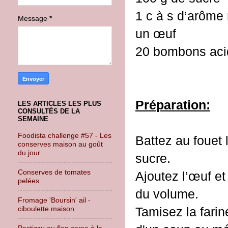
1 c à s d’arôme 
Message
*
un œuf
20 bombons acid
Préparation:
LES ARTICLES LES PLUS
CONSULTÉS DE LA
SEMAINE
Foodista challenge #57 - Les
Battez au fouet 
conserves maison au goût
du jour
sucre.
Conserves de tomates
Ajoutez l’œuf et
pelées
du volume.
Fromage 'Boursin' ail -
Tamisez la farin
ciboulette maison
Pastizzu ou flan corse à la