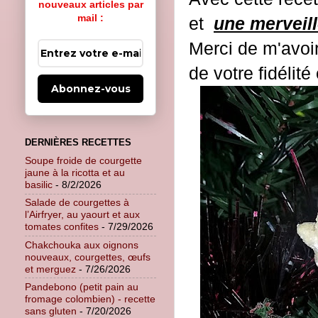
nouveaux articles par
mail :
et
une merveil
Merci de m'avoir
de votre fidélité
Abonnez-vous
DERNIÈRES RECETTES
Soupe froide de courgette
jaune à la ricotta et au
basilic
- 8/2/2026
Salade de courgettes à
l’Airfryer, au yaourt et aux
tomates confites
- 7/29/2026
Chakchouka aux oignons
nouveaux, courgettes, œufs
et merguez
- 7/26/2026
Pandebono (petit pain au
fromage colombien) - recette
sans gluten
- 7/20/2026