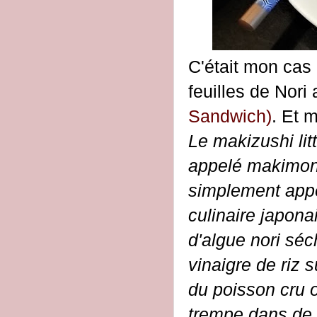
C'était mon cas 
feuilles de Nori
Sandwich)
. Et 
Le makizushi lit
appelé makimono
simplement appe
culinaire japona
d'algue nori sé
vinaigre de riz s
du poisson cru 
trempe dans de 