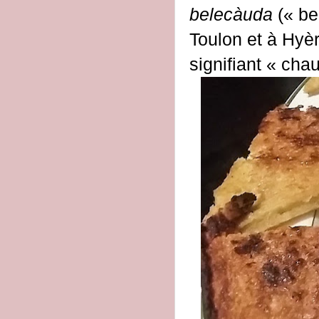
belecàuda
(« be
Toulon et à Hyèr
signifiant « chau