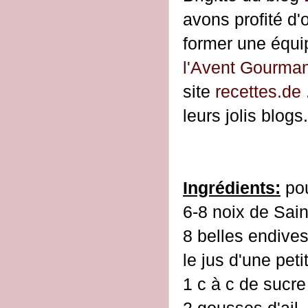
avons profité d'
former
une équ
l'Avent Gourma
site
recettes.de
leurs jolis blogs.
Ingrédients:
pou
6-8 noix de Sai
8 belles endive
le jus d'une pet
1 c à c de sucre
2 gousses d'ail