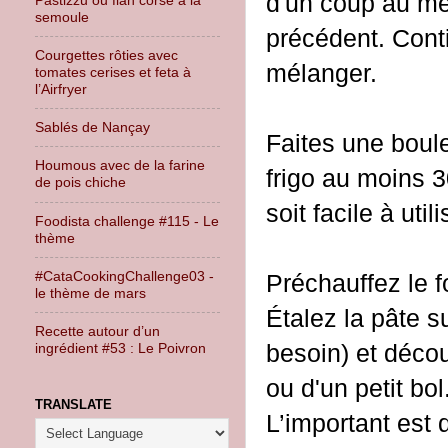
d'un coup au m
semoule
précédent. Cont
Courgettes rôties avec
mélanger.
tomates cerises et feta à
l’Airfryer
Sablés de Nançay
Faites une boule
Houmous avec de la farine
frigo au moins 3
de pois chiche
soit facile à utili
Foodista challenge #115 - Le
thème
#CataCookingChallenge03 -
Préchauffez le f
le thème de mars
Étalez la pâte s
Recette autour d’un
besoin) et déco
ingrédient #53 : Le Poivron
ou d'un petit bol
TRANSLATE
L’important est 