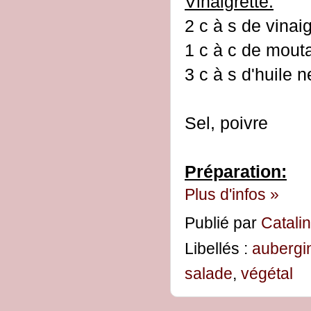
Vinaigrette:
2 c à s de vinai
1 c à c de mouta
3 c à s d'huile n
Sel, poivre
Préparation:
Plus d'infos »
Publié par
Catali
Libellés :
aubergi
salade
,
végétal