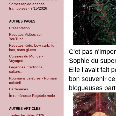
Sorbet rapide ananas
framboises
- 7/15/2026
AUTRES PAGES
Présentation
Recettes Vidéos sur
YouTube
Recettes Keto, Low carb, Ig
bas, sans gluten...
C'et pas n'impor
Cuisines du Monde -
Sophie du supe
Voyages
Légendes, traditions,
Elle l'avait fait
culture..
bon souvenir ce 
Roumains célèbres - Români
celebrii
blogueuses parti
Partenaires
În româneşte-Rețetele mele
AUTRES ARTICLES
Toutes les fêtes 2026