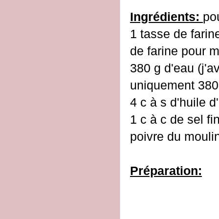
Ingrédients:
po
1 tasse de farin
de farine pour m
380 g d'eau (j'a
uniquement 380
4 c à s d'huile d
1 c à c de sel fi
poivre du mouli
Préparation: