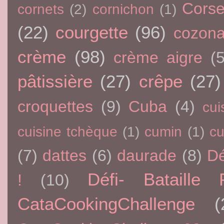
Cors
cornets
(2)
cornichon
(1)
(22)
courgette
(96)
cozon
crème
(98)
crème aigre
(5
pâtissière
(27)
crêpe
(27)
croquettes
(9)
Cuba
(4)
cui
cuisine tchèque
(1)
cumin
(1)
c
(7)
dattes
(6)
daurade
(8)
Dé
Défi- Bataille 
!
(10)
CataCookingChallenge
(