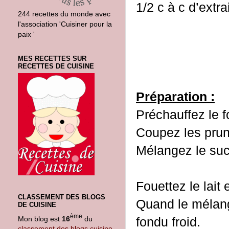
1/2 c à c d’extr
244 recettes du monde avec
l'association 'Cuisiner pour la
paix '
MES RECETTES SUR
RECETTES DE CUISINE
Préparation :
Préchauffez le f
Coupez les prun
Mélangez
Fouettez le lait
CLASSEMENT DES BLOGS
Quand le mélang
DE CUISINE
ème
Mon blog est
16
du
fondu froid.
classement des blogs cuisine