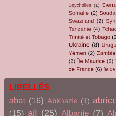
Sierr
Seychelles
(1)
Somalie
(2)
Souda
Swaziland
(2)
Syri
Tanzanie
(4)
Tcha
Trinité et Tobago
(
Ukraine
(8)
Urug
Yémen
(2)
Zambie
(2)
Île Maurice
(2)
de France
(6)
île d
LIBELLÉS
abric
abat
(16)
Abkhazie
(1)
ail
(25)
(15)
Albanie
(7)
Al