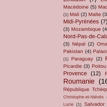
Macédoine
(5)
Mad
Mali
(2)
Malte
(3
(1)
Midi-Pyrénées
(7
(3)
Mozambique
(4
Nord-Pas-de-Cal
(3)
Népal
(2)
Om
Pakistan
(4)
Palao
Paraguay
(2)
(1)
Picardie
(3)
Poitou
Provence
(12)
Roumanie
(1
République Tchèq
Christophe-et-Niévès
Salvador
Lucie
(1)