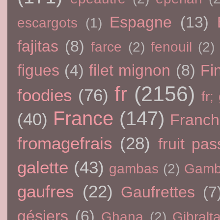
Espagne
(13)
escargots
(1)
fajitas
(8)
farce
(2)
fenouil
(2)
figues
(4)
filet mignon
(8)
Fi
fr
(2156)
foodies
(76)
fr;
France
(147)
(40)
Franc
fromagefrais
(28)
fruit pas
galette
(43)
gambas
(2)
Gamb
gaufres
(22)
Gaufrettes
(7
gésiers
(6)
Ghana
(2)
Gibralta