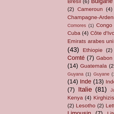
Bulgarie
Brésil
(6)
(2)
Cameroun
(4)
Champagne-Arden
Congo
Comores
(1)
Cuba
(4)
Côte d'Ivo
Emirats arabes uni
(43)
Ethiopie
(2)
Comté
(7)
Gabon
(14)
Guatemala
(2
Guyana
(1)
Guyane
(
(14)
Inde
(13)
Ind
Italie
(81)
(7)
J
Kenya
(4)
Kirghizi
(2)
Lesotho
(2)
Let
Limousin
(7)
Li