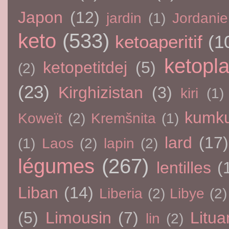
Japon
(12)
jardin
(1)
Jordanie
keto
(533)
ketoaperitif
(1
ketopla
ketopetitdej
(5)
(2)
(23)
Kirghizistan
(3)
kiri
(1)
kumku
Koweït
(2)
Kremšnita
(1)
lard
(17)
(1)
Laos
(2)
lapin
(2)
légumes
(267)
lentilles
(
Liban
(14)
Liberia
(2)
Libye
(2)
(5)
Limousin
(7)
Litua
lin
(2)