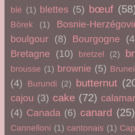
bœuf
(58
blettes
(5)
blé
(1)
Bosnie-Herzégovi
Börek
(1)
boulgour
(8)
Bourgogne
(4
br
Bretagne
(10)
bretzel
(2)
brownie
(5)
brousse
(1)
Brunei
butternut
(2
(4)
Burundi
(2)
cake
(72)
cajou
(3)
calama
canard
(25)
(4)
Canada
(6)
Cannelloni
(1)
cantonais
(1)
Cap