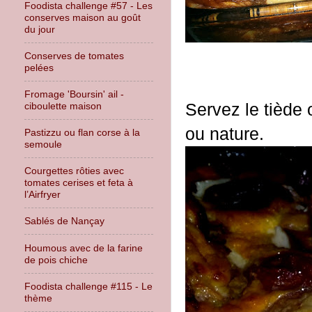
Foodista challenge #57 - Les
conserves maison au goût
du jour
Conserves de tomates
pelées
Fromage 'Boursin' ail -
Servez le tiède
ciboulette maison
ou nature.
Pastizzu ou flan corse à la
semoule
Courgettes rôties avec
tomates cerises et feta à
l’Airfryer
Sablés de Nançay
Houmous avec de la farine
de pois chiche
Foodista challenge #115 - Le
thème