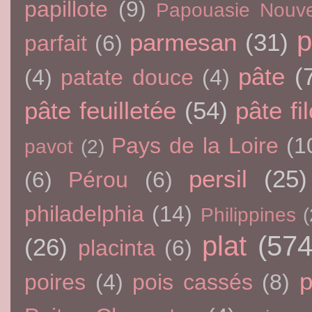
papillote
(9)
Papouasie Nouve
p
parmesan
(31)
parfait
(6)
pâte
(
(4)
patate douce
(4)
pâte feuilletée
(54)
pâte fi
Pays de la Loire
(1
pavot
(2)
persil
(25)
(6)
Pérou
(6)
philadelphia
(14)
Philippines
(
plat
(574
(26)
placinta
(6)
p
poires
(4)
pois cassés
(8)