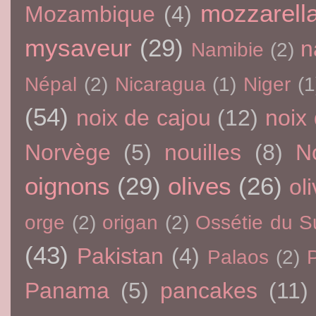
mozzarell
Mozambique
(4)
mysaveur
(29)
n
Namibie
(2)
Népal
(2)
Nicaragua
(1)
Niger
(1
(54)
noix de cajou
(12)
noix
Norvège
(5)
nouilles
(8)
N
oignons
(29)
olives
(26)
oli
orge
(2)
origan
(2)
Ossétie du S
(43)
Pakistan
(4)
Palaos
(2)
P
Panama
(5)
pancakes
(11)