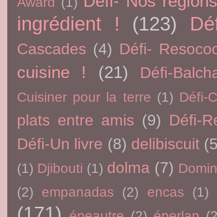
Défi- Nos région
Award
(1)
ingrédient !
(123)
Dé
Cascades
(4)
Défi- Resoco
cuisine !
(21)
Défi-Balch
Cuisiner pour la terre
(1)
Défi-
plats entre amis
(9)
Défi-R
Défi-Un livre
(8)
delibiscuit
(5
dolma
(7)
(1)
Djibouti
(1)
Domin
(2)
empanadas
(2)
encas
(1)
(171)
épeautre
(2)
éperlan
(