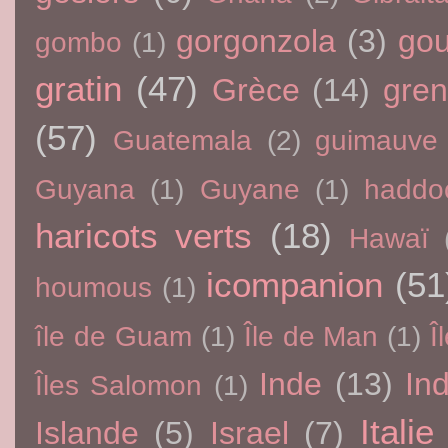
gorgonzola
(3)
go
gombo
(1)
gratin
(47)
Grèce
(14)
gre
(57)
Guatemala
(2)
guimauve
Guyana
(1)
Guyane
(1)
haddo
haricots verts
(18)
Hawaï
icompanion
(51
houmous
(1)
île de Guam
(1)
Île de Man
(1)
Î
Inde
(13)
In
Îles Salomon
(1)
Italie
Islande
(5)
Israel
(7)