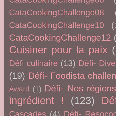
CataCookingChallenge08
CataCookingChallenge10
(
CataCookingChallenge12
Cuisiner pour la paix
Défi culinaire
(13)
Défi- Dive
(19)
Défi- Foodista challe
Défi- Nos région
Award
(1)
ingrédient !
(123)
Dé
Cascades
(4)
Défi- Resoco