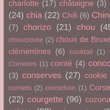
charlotte
(17)
châtaigne
(3)
(24)
chia
(22)
Chin
Chili
(6)
chorizo
(21)
chou
(4
(7)
choux de Bruxe
choucroute
(2)
clémentines
(6)
cocktail
(1)
conc
comté
(4)
Comores
(1)
conserves
(27)
(3)
cookie
Cors
cornets
(2)
cornichon
(1)
(22)
courgette
(96)
cozon