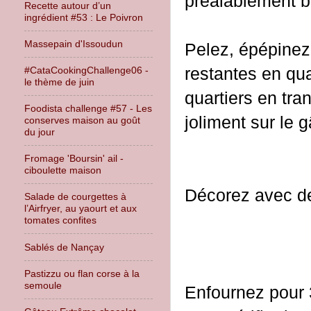
préalablement b
Recette autour d’un
ingrédient #53 : Le Poivron
Massepain d'Issoudun
Pelez, épépine
restantes en quar
#CataCookingChallenge06 -
le thème de juin
quartiers en tra
Foodista challenge #57 - Les
joliment sur le 
conserves maison au goût
du jour
Fromage 'Boursin' ail -
ciboulette maison
Décorez avec de
Salade de courgettes à
l’Airfryer, au yaourt et aux
tomates confites
Sablés de Nançay
Pastizzu ou flan corse à la
semoule
Enfournez pour 