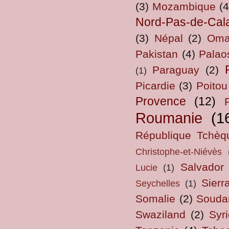
(3)
Mozambique
(4
Nord-Pas-de-Cal
(3)
Népal
(2)
Om
Pakistan
(4)
Palao
Paraguay
(2)
(1)
Picardie
(3)
Poitou
Provence
(12)
Roumanie
(1
République Tchèq
Christophe-et-Niévès
Salvador
Lucie
(1)
Sierr
Seychelles
(1)
Somalie
(2)
Souda
Swaziland
(2)
Syri