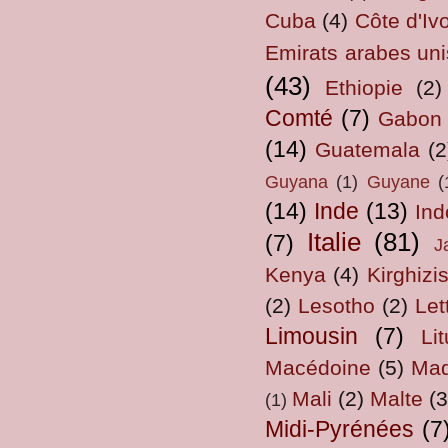
Cuba
(4)
Côte d'Ivo
Emirats arabes uni
(43)
Ethiopie
(2)
Comté
(7)
Gabon
(14)
Guatemala
(2
Guyana
(1)
Guyane
(
(14)
Inde
(13)
Ind
Italie
(81)
(7)
J
Kenya
(4)
Kirghizi
(2)
Lesotho
(2)
Let
Limousin
(7)
Li
Macédoine
(5)
Mad
Mali
(2)
Malte
(3
(1)
Midi-Pyrénées
(7