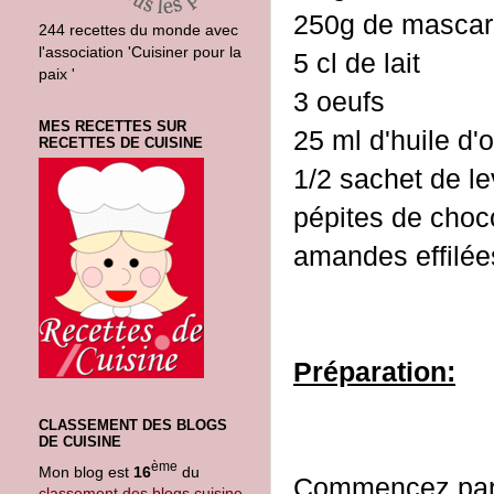
250g de masca
244 recettes du monde avec
l'association 'Cuisiner pour la
5 cl de lait
paix '
3 oeufs
MES RECETTES SUR
25 ml d'huile d'o
RECETTES DE CUISINE
1/2 sachet de l
pépites de choco
amandes effilées
Préparation:
CLASSEMENT DES BLOGS
DE CUISINE
ème
Mon blog est
16
du
Commencez par f
classement des blogs cuisine