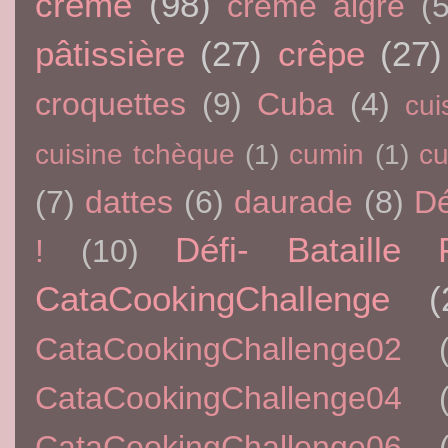
crème
(98)
crème aigre
(5
pâtissière
(27)
crêpe
(27)
croquettes
(9)
Cuba
(4)
cui
cuisine tchèque
(1)
cumin
(1)
c
(7)
dattes
(6)
daurade
(8)
Dé
Défi- Bataille 
!
(10)
CataCookingChallenge
(
CataCookingChallenge02
CataCookingChallenge04
CataCookingChallenge06