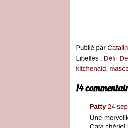
Publié par
Catali
Libellés :
Défi- Dé
kitchenaid
,
masca
14 commentair
Patty
24 sep
Une merveill
Cata chérie