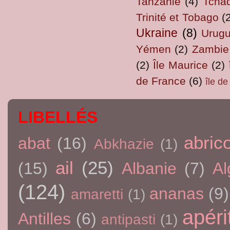
Tanzanie
(4)
Tcha
Trinité et Tobago
(
Ukraine
(8)
Urug
Yémen
(2)
Zambie
(2)
Île Maurice
(2)
de France
(6)
île d
LIBELLÉS
abric
abat
(16)
Abkhazie
(1)
ail
(25)
(15)
Albanie
(7)
Al
(124)
ananas
(9)
amaretti
(1)
apérit
Antilles
(6)
antipasti
(1)