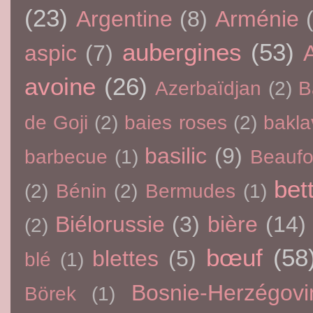
(23)
Argentine
(8)
Arménie
aubergines
(53)
aspic
(7)
avoine
(26)
Azerbaïdjan
(2)
B
de Goji
(2)
baies roses
(2)
bakla
basilic
(9)
barbecue
(1)
Beaufo
bet
(2)
Bénin
(2)
Bermudes
(1)
Biélorussie
(3)
bière
(14)
(2)
bœuf
(58
blettes
(5)
blé
(1)
Bosnie-Herzégovi
Börek
(1)