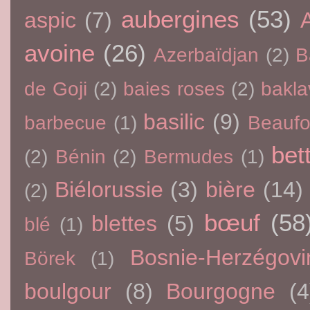
aubergines
(53)
aspic
(7)
avoine
(26)
Azerbaïdjan
(2)
B
de Goji
(2)
baies roses
(2)
bakla
basilic
(9)
barbecue
(1)
Beaufo
bet
(2)
Bénin
(2)
Bermudes
(1)
Biélorussie
(3)
bière
(14)
(2)
bœuf
(58
blettes
(5)
blé
(1)
Bosnie-Herzégovi
Börek
(1)
boulgour
(8)
Bourgogne
(4