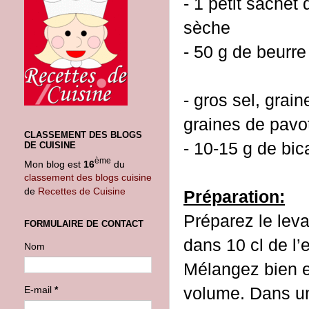
- 1 petit sachet
sèche
- 50 g de beurre
- gros sel, grai
graines de pavo
CLASSEMENT DES BLOGS
- 10-15 g de bi
DE CUISINE
ème
Mon blog est
16
du
classement des blogs cuisine
de
Recettes de Cuisine
Préparation:
Préparez le leva
FORMULAIRE DE CONTACT
dans 10 cl de l’
Nom
Mélangez bien e
volume. Dans un 
E-mail
*