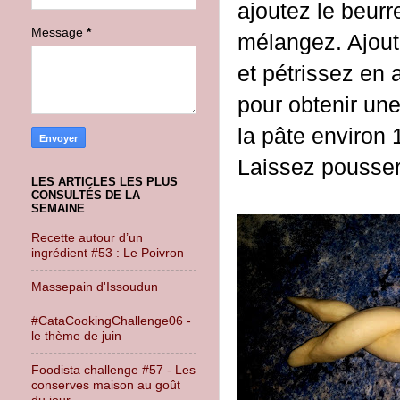
ajoutez le beur
Message
*
mélangez. Ajoute
et pétrissez en a
pour obtenir une
la pâte environ
Laissez pousser
LES ARTICLES LES PLUS
CONSULTÉS DE LA
SEMAINE
Recette autour d’un
ingrédient #53 : Le Poivron
Massepain d'Issoudun
#CataCookingChallenge06 -
le thème de juin
Foodista challenge #57 - Les
conserves maison au goût
du jour