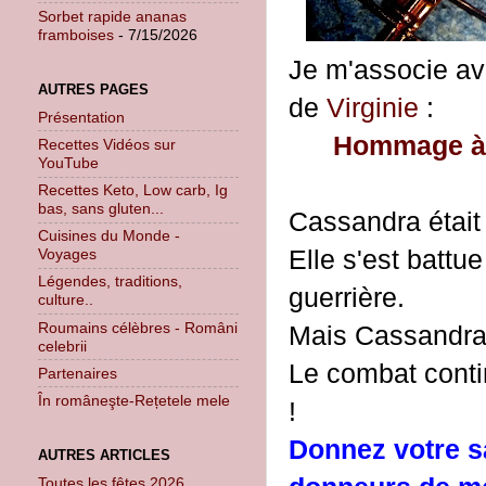
Sorbet rapide ananas
framboises
- 7/15/2026
Je m'associe ave
AUTRES PAGES
de
Virginie
:
Présentation
Hommage à C
Recettes Vidéos sur
YouTube
Recettes Keto, Low carb, Ig
bas, sans gluten...
Cassandra était 
Cuisines du Monde -
Elle s'est battu
Voyages
Légendes, traditions,
guerrière.
culture..
Roumains célèbres - Români
Mais Cassandra a
celebrii
Le combat conti
Partenaires
În româneşte-Rețetele mele
!
Donnez votre sa
AUTRES ARTICLES
Toutes les fêtes 2026