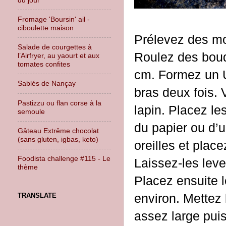
Fromage 'Boursin' ail -
ciboulette maison
Prélevez des mo
Salade de courgettes à
Roulez des boud
l’Airfryer, au yaourt et aux
tomates confites
cm. Formez un U
Sablés de Nançay
bras deux fois. 
Pastizzu ou flan corse à la
lapin. Placez le
semoule
du papier ou d’u
Gâteau Extrême chocolat
(sans gluten, igbas, keto)
oreilles et plac
Foodista challenge #115 - Le
Laissez-les lev
thème
Placez ensuite l
environ. Mettez 
TRANSLATE
assez large puis 