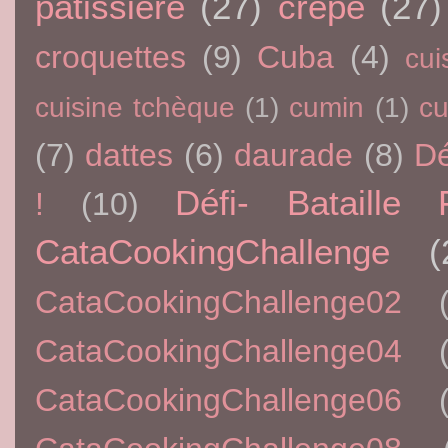
pâtissière
(27)
crêpe
(27)
croquettes
(9)
Cuba
(4)
cui
cuisine tchèque
(1)
cumin
(1)
c
(7)
dattes
(6)
daurade
(8)
Dé
Défi- Bataille 
!
(10)
CataCookingChallenge
(
CataCookingChallenge02
CataCookingChallenge04
CataCookingChallenge06