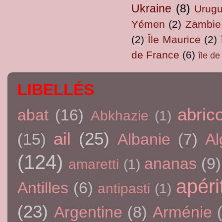
Ukraine
(8)
Urug
Yémen
(2)
Zambie
(2)
Île Maurice
(2)
de France
(6)
île d
LIBELLÉS
abric
abat
(16)
Abkhazie
(1)
ail
(25)
(15)
Albanie
(7)
Al
(124)
ananas
(9)
amaretti
(1)
apérit
Antilles
(6)
antipasti
(1)
(23)
Argentine
(8)
Arménie