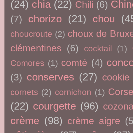
(24)
chia
(22)
Chin
Chili
(6)
chorizo
(21)
chou
(4
(7)
choux de Bruxe
choucroute
(2)
clémentines
(6)
cocktail
(1)
conc
comté
(4)
Comores
(1)
conserves
(27)
(3)
cookie
Cors
cornets
(2)
cornichon
(1)
(22)
courgette
(96)
cozon
crème
(98)
crème aigre
(5