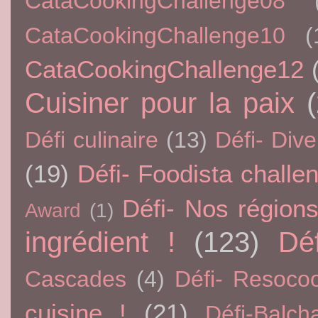
CataCookingChallenge08
CataCookingChallenge10
(
CataCookingChallenge12
Cuisiner pour la paix
Défi culinaire
(13)
Défi- Dive
(19)
Défi- Foodista challe
Défi- Nos région
Award
(1)
ingrédient !
(123)
Dé
Cascades
(4)
Défi- Resoco
cuisine !
(21)
Défi-Balch