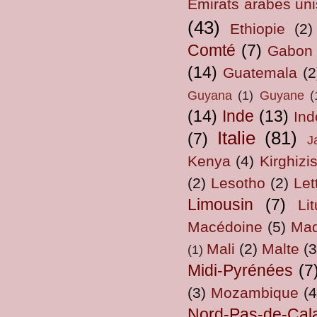
Emirats arabes uni
(43)
Ethiopie
(2)
Comté
(7)
Gabon
(14)
Guatemala
(2
Guyana
(1)
Guyane
(
(14)
Inde
(13)
Ind
Italie
(81)
(7)
J
Kenya
(4)
Kirghizi
(2)
Lesotho
(2)
Let
Limousin
(7)
Li
Macédoine
(5)
Mad
Mali
(2)
Malte
(3
(1)
Midi-Pyrénées
(7
(3)
Mozambique
(4
Nord-Pas-de-Cal