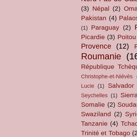
(3)
Népal
(2)
Om
Pakistan
(4)
Palao
Paraguay
(2)
(1)
Picardie
(3)
Poitou
Provence
(12)
Roumanie
(1
République Tchèq
Christophe-et-Niévès
Salvador
Lucie
(1)
Sierr
Seychelles
(1)
Somalie
(2)
Souda
Swaziland
(2)
Syri
Tanzanie
(4)
Tcha
Trinité et Tobago
(