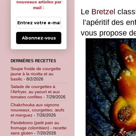
nouveaux articles par
mail :
Le
Bretzel
class
l'apéritif des e
vous propose des
Abonnez-vous
DERNIÈRES RECETTES
Soupe froide de courgette
jaune à la ricotta et au
basilic
- 8/2/2026
Salade de courgettes à
l’Airfryer, au yaourt et aux
tomates confites
- 7/29/2026
Chakchouka aux oignons
nouveaux, courgettes, œufs
et merguez
- 7/26/2026
Pandebono (petit pain au
fromage colombien) - recette
sans gluten
- 7/20/2026