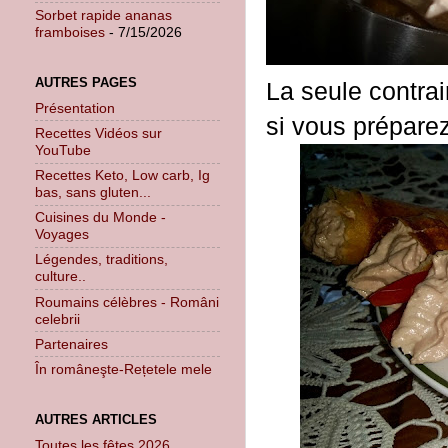
Sorbet rapide ananas
framboises
- 7/15/2026
AUTRES PAGES
La seule contrai
Présentation
si vous préparez
Recettes Vidéos sur
YouTube
Recettes Keto, Low carb, Ig
bas, sans gluten...
Cuisines du Monde -
Voyages
Légendes, traditions,
culture..
Roumains célèbres - Români
celebrii
Partenaires
În româneşte-Rețetele mele
AUTRES ARTICLES
Toutes les fêtes 2026