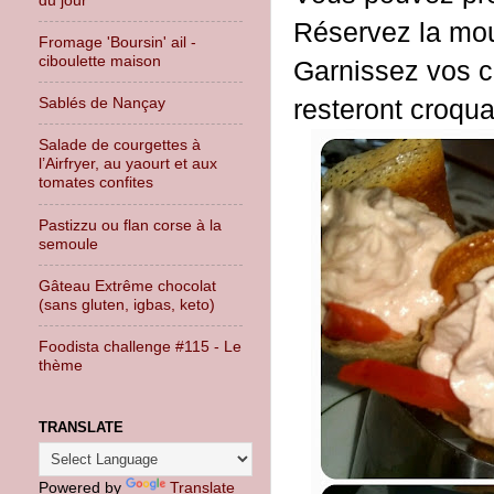
Réservez la mous
Fromage 'Boursin' ail -
ciboulette maison
Garnissez vos cô
resteront croqua
Sablés de Nançay
Salade de courgettes à
l’Airfryer, au yaourt et aux
tomates confites
Pastizzu ou flan corse à la
semoule
Gâteau Extrême chocolat
(sans gluten, igbas, keto)
Foodista challenge #115 - Le
thème
TRANSLATE
Powered by
Translate