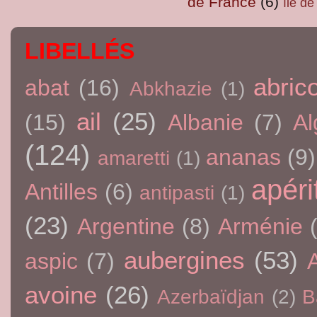
de France
(6)
île d
LIBELLÉS
abric
abat
(16)
Abkhazie
(1)
ail
(25)
(15)
Albanie
(7)
Al
(124)
ananas
(9)
amaretti
(1)
apérit
Antilles
(6)
antipasti
(1)
(23)
Argentine
(8)
Arménie
aubergines
(53)
aspic
(7)
avoine
(26)
Azerbaïdjan
(2)
B