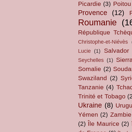
Picardie
(3)
Poitou
Provence
(12)
Roumanie
(1
République Tchèq
Christophe-et-Niévès
Salvador
Lucie
(1)
Sierr
Seychelles
(1)
Somalie
(2)
Souda
Swaziland
(2)
Syri
Tanzanie
(4)
Tcha
Trinité et Tobago
(
Ukraine
(8)
Urug
Yémen
(2)
Zambie
(2)
Île Maurice
(2)