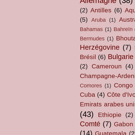
Allemagne
(38)
(2)
Antilles
(6)
Aqu
(5)
Austr
Aruba
(1)
Bahamas
(1)
Bahreïn
Bhout
Bermudes
(1)
Herzégovine
(7)
Bulgarie
Brésil
(6)
(2)
Cameroun
(4)
Champagne-Arden
Congo
Comores
(1)
Cuba
(4)
Côte d'Ivo
Emirats arabes uni
(43)
Ethiopie
(2)
Comté
(7)
Gabon
(14)
Guatemala
(2