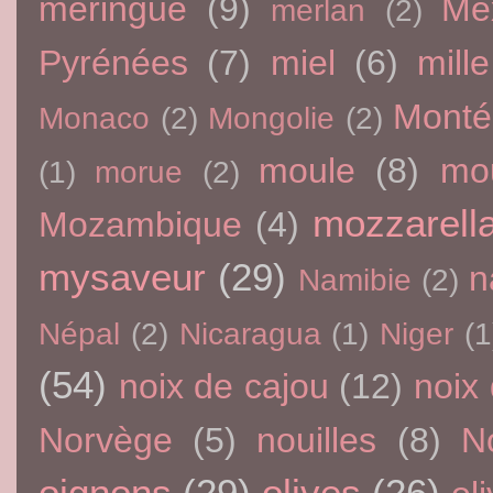
meringue
(9)
Me
merlan
(2)
Pyrénées
(7)
miel
(6)
mille
Monté
Monaco
(2)
Mongolie
(2)
moule
(8)
mo
(1)
morue
(2)
mozzarell
Mozambique
(4)
mysaveur
(29)
n
Namibie
(2)
Népal
(2)
Nicaragua
(1)
Niger
(1
(54)
noix de cajou
(12)
noix
Norvège
(5)
nouilles
(8)
N
oignons
(29)
olives
(26)