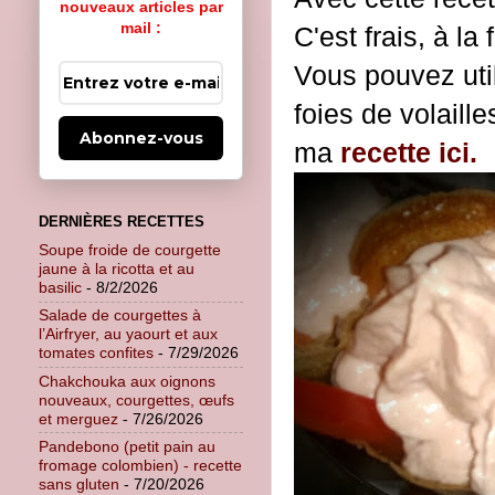
nouveaux articles par
mail :
C'est frais, à la
Vous pouvez uti
foies de volaill
Abonnez-vous
ma
recette ici.
DERNIÈRES RECETTES
Soupe froide de courgette
jaune à la ricotta et au
basilic
- 8/2/2026
Salade de courgettes à
l’Airfryer, au yaourt et aux
tomates confites
- 7/29/2026
Chakchouka aux oignons
nouveaux, courgettes, œufs
et merguez
- 7/26/2026
Pandebono (petit pain au
fromage colombien) - recette
sans gluten
- 7/20/2026