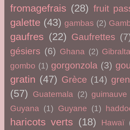
fromagefrais
(28)
fruit pas
galette
(43)
gambas
(2)
Gamb
gaufres
(22)
Gaufrettes
(7
gésiers
(6)
Ghana
(2)
Gibralta
gorgonzola
(3)
go
gombo
(1)
gratin
(47)
Grèce
(14)
gre
(57)
Guatemala
(2)
guimauve
Guyana
(1)
Guyane
(1)
haddo
haricots verts
(18)
Hawaï