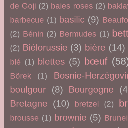
de Goji
(2)
baies roses
(2)
bakla
basilic
(9)
barbecue
(1)
Beaufo
bet
(2)
Bénin
(2)
Bermudes
(1)
Biélorussie
(3)
bière
(14)
(2)
bœuf
(58
blettes
(5)
blé
(1)
Bosnie-Herzégovi
Börek
(1)
boulgour
(8)
Bourgogne
(4
br
Bretagne
(10)
bretzel
(2)
brownie
(5)
brousse
(1)
Brunei