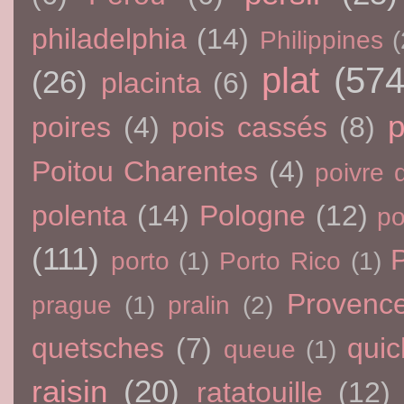
philadelphia
(14)
Philippines
(
plat
(574
(26)
placinta
(6)
p
poires
(4)
pois cassés
(8)
Poitou Charentes
(4)
poivre 
polenta
(14)
Pologne
(12)
p
(111)
porto
(1)
Porto Rico
(1)
Provenc
prague
(1)
pralin
(2)
quetsches
(7)
qui
queue
(1)
raisin
(20)
ratatouille
(12)