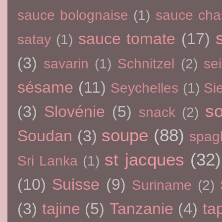
sauce bolognaise
(1)
sauce cha
sauce tomate
(17)
satay
(1)
(3)
savarin
(1)
Schnitzel
(2)
sei
sésame
(11)
Seychelles
(1)
Si
so
(3)
Slovénie
(5)
snack
(2)
soupe
(88)
Soudan
(3)
spagh
st jacques
(32)
Sri Lanka
(1)
(10)
Suisse
(9)
Suriname
(2)
(3)
tajine
(5)
Tanzanie
(4)
ta