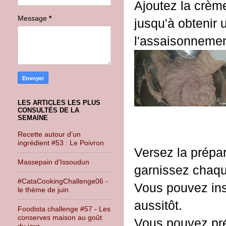
Ajoutez la crèm
Message
*
jusqu'à obtenir
l'assaisonnemen
LES ARTICLES LES PLUS
CONSULTÉS DE LA
SEMAINE
Recette autour d’un
ingrédient #53 : Le Poivron
Versez la prépa
Massepain d'Issoudun
garnissez chaq
#CataCookingChallenge06 -
Vous pouvez ins
le thème de juin
aussitôt.
Foodista challenge #57 - Les
conserves maison au goût
Vous pouvez pré
du jour