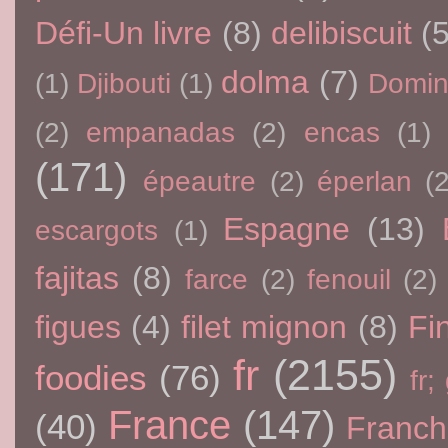
Défi-Un livre
(8)
delibiscuit
(5
dolma
(7)
(1)
Djibouti
(1)
Domin
(2)
empanadas
(2)
encas
(1)
(171)
épeautre
(2)
éperlan
(
Espagne
(13)
escargots
(1)
fajitas
(8)
farce
(2)
fenouil
(2)
figues
(4)
filet mignon
(8)
Fi
fr
(2155)
foodies
(76)
fr;
France
(147)
(40)
Franc