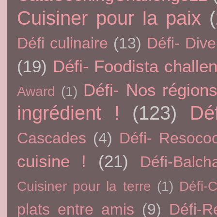
Cuisiner pour la paix
Défi culinaire
(13)
Défi- Dive
(19)
Défi- Foodista challe
Défi- Nos région
Award
(1)
ingrédient !
(123)
Dé
Cascades
(4)
Défi- Resoco
cuisine !
(21)
Défi-Balch
Cuisiner pour la terre
(1)
Défi-
plats entre amis
(9)
Défi-R