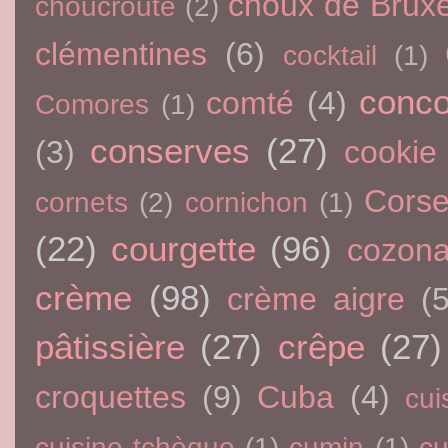
choux de Bruxe
choucroute
(2)
clémentines
(6)
cocktail
(1)
conc
comté
(4)
Comores
(1)
conserves
(27)
(3)
cookie
Cors
cornets
(2)
cornichon
(1)
(22)
courgette
(96)
cozon
crème
(98)
crème aigre
(5
pâtissière
(27)
crêpe
(27)
croquettes
(9)
Cuba
(4)
cui
cuisine tchèque
(1)
cumin
(1)
c