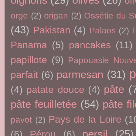
oli
orge
(2)
origan
(2)
Ossétie du S
(43)
Pakistan
(4)
Palaos
(2)
P
Panama
(5)
pancakes
(11)
papillote
(9)
Papouasie Nouve
p
parmesan
(31)
parfait
(6)
pâte
(
(4)
patate douce
(4)
pâte feuilletée
(54)
pâte fi
Pays de la Loire
(1
pavot
(2)
persil
(25)
(6)
Pérou
(6)