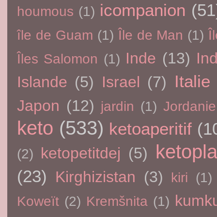
icompanion
(51
houmous
(1)
île de Guam
(1)
Île de Man
(1)
Î
Inde
(13)
In
Îles Salomon
(1)
Italie
Islande
(5)
Israel
(7)
Japon
(12)
jardin
(1)
Jordanie
keto
(533)
ketoaperitif
(1
ketopla
ketopetitdej
(5)
(2)
(23)
Kirghizistan
(3)
kiri
(1)
kumku
Koweït
(2)
Kremšnita
(1)