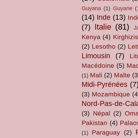
Guyana
(1)
Guyane
(
(14)
Inde
(13)
Ind
Italie
(81)
(7)
J
Kenya
(4)
Kirghizi
(2)
Lesotho
(2)
Let
Limousin
(7)
Li
Macédoine
(5)
Mad
Mali
(2)
Malte
(3
(1)
Midi-Pyrénées
(7
(3)
Mozambique
(4
Nord-Pas-de-Cal
(3)
Népal
(2)
Om
Pakistan
(4)
Palao
Paraguay
(2)
(1)