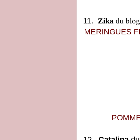
11.
Zika
du blo
MERINGUES F
POMM
12.
Catalina
du