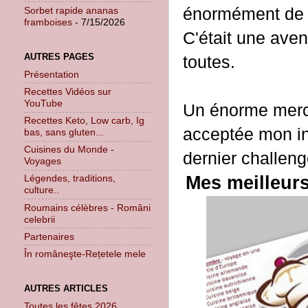
énormément de s
Sorbet rapide ananas
framboises
- 7/15/2026
C'était une aven
AUTRES PAGES
toutes.
Présentation
Recettes Vidéos sur
YouTube
Un énorme merci
Recettes Keto, Low carb, Ig
acceptée mon in
bas, sans gluten...
Cuisines du Monde -
dernier challeng
Voyages
Mes meilleur
Légendes, traditions,
culture..
Roumains célèbres - Români
celebrii
Partenaires
În româneşte-Rețetele mele
AUTRES ARTICLES
Toutes les fêtes 2026