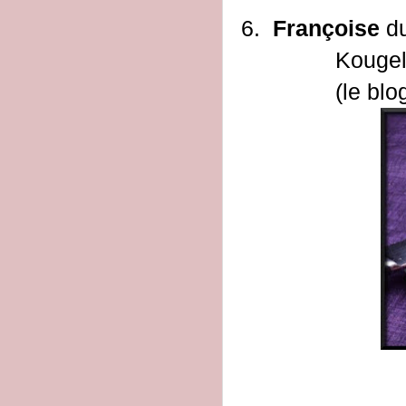
6.
Françoise
du
Kougel
(le blo