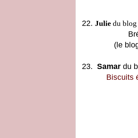
22.
Julie
du blo
Br
(le blo
23.
Samar
du b
Biscuits 