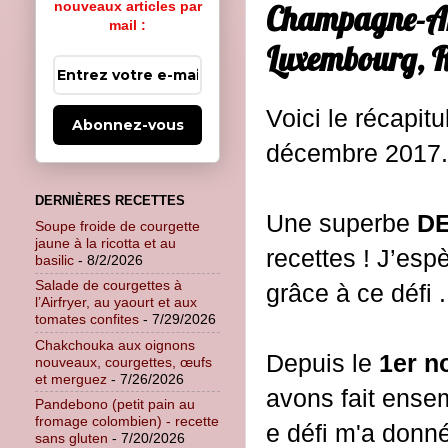
nouveaux articles par
Champagne-Ard
mail :
Luxembourg, R
Voici le récapitu
Abonnez-vous
décembre 2017.
DERNIÈRES RECETTES
Une superbe
D
Soupe froide de courgette
jaune à la ricotta et au
recettes ! J’esp
basilic
- 8/2/2026
Salade de courgettes à
grâce à ce défi .
l’Airfryer, au yaourt et aux
tomates confites
- 7/29/2026
Chakchouka aux oignons
Depuis le
1er n
nouveaux, courgettes, œufs
et merguez
- 7/26/2026
avons fait ensem
Pandebono (petit pain au
fromage colombien) - recette
e défi m'a donné
sans gluten
- 7/20/2026