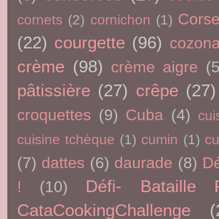
Cors
cornets
(2)
cornichon
(1)
(22)
courgette
(96)
cozon
crème
(98)
crème aigre
(5
pâtissière
(27)
crêpe
(27)
croquettes
(9)
Cuba
(4)
cui
cuisine tchèque
(1)
cumin
(1)
c
(7)
dattes
(6)
daurade
(8)
Dé
Défi- Bataille 
!
(10)
CataCookingChallenge
(