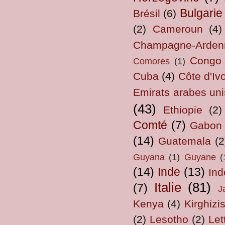
Bulgarie
Brésil
(6)
(2)
Cameroun
(4)
Champagne-Arden
Congo
Comores
(1)
Cuba
(4)
Côte d'Ivo
Emirats arabes uni
(43)
Ethiopie
(2)
Comté
(7)
Gabon
(14)
Guatemala
(2
Guyana
(1)
Guyane
(
(14)
Inde
(13)
Ind
Italie
(81)
(7)
J
Kenya
(4)
Kirghizi
(2)
Lesotho
(2)
Let