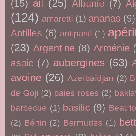
ail
(25)
(15)
Albanie
(7)
Al
(124)
ananas
(9)
amaretti
(1)
apérit
Antilles
(6)
antipasti
(1)
(23)
Argentine
(8)
Arménie
aubergines
(53)
aspic
(7)
avoine
(26)
Azerbaïdjan
(2)
B
de Goji
(2)
baies roses
(2)
bakla
basilic
(9)
barbecue
(1)
Beaufo
bet
(2)
Bénin
(2)
Bermudes
(1)