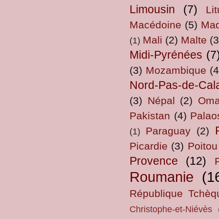
Limousin
(7)
Li
Macédoine
(5)
Mad
Mali
(2)
Malte
(3
(1)
Midi-Pyrénées
(7
(3)
Mozambique
(4
Nord-Pas-de-Cal
(3)
Népal
(2)
Om
Pakistan
(4)
Palao
Paraguay
(2)
(1)
Picardie
(3)
Poitou
Provence
(12)
Roumanie
(1
République Tchèq
Christophe-et-Niévès