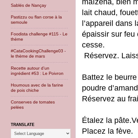
maïzena, bien m
Sablés de Nançay
lait chaud, foue
Pastizzu ou flan corse à la
l’appareil dans l
semoule
épaissir sur fe
Foodista challenge #115 - Le
thème
cesse.
#CataCookingChallenge03 -
Réservez. Laisse
le thème de mars
Recette autour d’un
ingrédient #53 : Le Poivron
Battez le beurre
Houmous avec de la farine
poudre d’amande 
de pois chiche
Réservez au frai
Conserves de tomates
pelées
Étalez la pâte.V
TRANSLATE
Placez la fève.