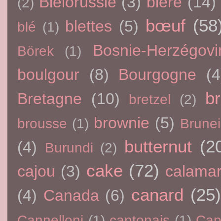
Biélorussie
(3)
bière
(14)
(2)
bœuf
(58
blettes
(5)
blé
(1)
Bosnie-Herzégovi
Börek
(1)
boulgour
(8)
Bourgogne
(4
br
Bretagne
(10)
bretzel
(2)
brownie
(5)
brousse
(1)
Brunei
butternut
(2
(4)
Burundi
(2)
cake
(72)
cajou
(3)
calama
canard
(25)
(4)
Canada
(6)
Cannelloni
(1)
cantonais
(1)
Cap