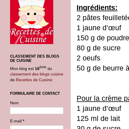
Ingrédients:
2 pâtes feuillet
1 jaune d’œuf
150 g de poudr
80 g de sucre
2 oeufs
CLASSEMENT DES BLOGS
DE CUISINE
50 g de beurre 
ème
Mon blog est
16
du
classement des blogs cuisine
de
Recettes de Cuisine
FORMULAIRE DE CONTACT
Pour la crème pâ
Nom
1 jaune d’œuf
125 ml de lait
E-mail
*
30 g de sucre