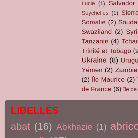
Salvador
Lucie
(1)
Sierr
Seychelles
(1)
Somalie
(2)
Souda
Swaziland
(2)
Syri
Tanzanie
(4)
Tcha
Trinité et Tobago
(
Ukraine
(8)
Urug
Yémen
(2)
Zambie
(2)
Île Maurice
(2)
de France
(6)
île d
LIBELLÉS
abric
abat
(16)
Abkhazie
(1)