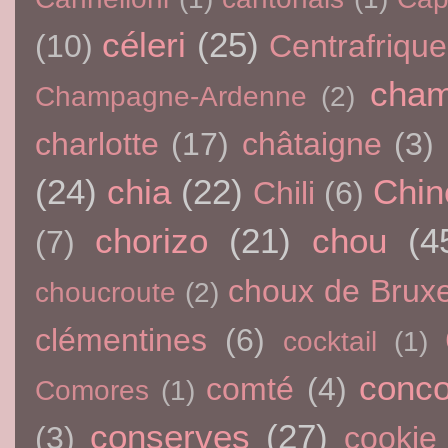
céleri
(25)
(10)
Centrafrique
cham
Champagne-Ardenne
(2)
charlotte
(17)
châtaigne
(3)
(24)
chia
(22)
Chin
Chili
(6)
chorizo
(21)
chou
(4
(7)
choux de Bruxe
choucroute
(2)
clémentines
(6)
cocktail
(1)
conc
comté
(4)
Comores
(1)
conserves
(27)
(3)
cookie