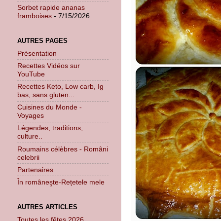
Sorbet rapide ananas
framboises
- 7/15/2026
AUTRES PAGES
Présentation
Recettes Vidéos sur
YouTube
Recettes Keto, Low carb, Ig
bas, sans gluten...
Cuisines du Monde -
Voyages
Légendes, traditions,
culture..
Roumains célèbres - Români
celebrii
Partenaires
În româneşte-Rețetele mele
AUTRES ARTICLES
Toutes les fêtes 2026