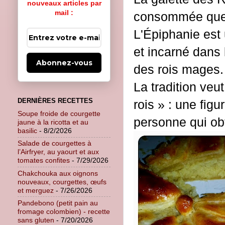
nouveaux articles par
mail :
consommée quelq
L'Épiphanie est 
et incarné dans 
Abonnez-vous
des rois mages. 
La tradition veut
DERNIÈRES RECETTES
rois » : une fig
Soupe froide de courgette
personne qui obt
jaune à la ricotta et au
basilic
- 8/2/2026
Salade de courgettes à
l’Airfryer, au yaourt et aux
tomates confites
- 7/29/2026
Chakchouka aux oignons
nouveaux, courgettes, œufs
et merguez
- 7/26/2026
Pandebono (petit pain au
fromage colombien) - recette
sans gluten
- 7/20/2026