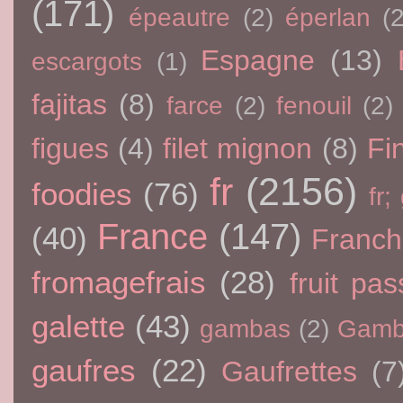
(171)
épeautre
(2)
éperlan
(
Espagne
(13)
escargots
(1)
fajitas
(8)
farce
(2)
fenouil
(2)
figues
(4)
filet mignon
(8)
Fi
fr
(2156)
foodies
(76)
fr;
France
(147)
(40)
Franc
fromagefrais
(28)
fruit pas
galette
(43)
gambas
(2)
Gamb
gaufres
(22)
Gaufrettes
(7