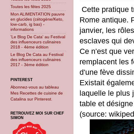
Toutes les fêtes 2025
Cette pratique t
Mon ALIMENTATION pauvre
Rome antique. P
en glucides (cétogène/Keto,
low-carb, ig bas) -
janvier, les rôle
informations
'Le Blog De Cata' au Festival
esclaves qui dev
des influenceurs culinaires
2018 - 4ème édition
Ce n'est que ver
Le Blog De Cata au Festival
des influenceurs culinaires
remplacent les 
2017 - 3ème édition
d'une fève dissi
PINTEREST
Existait égaleme
Abonnez-vous au tableau
laquelle le plus 
Mes Recettes de cuisine de
Catalina sur Pinterest.
table et désigne
(source: wikiped
RETROUVEZ MOI SUR CHEF
SIMON