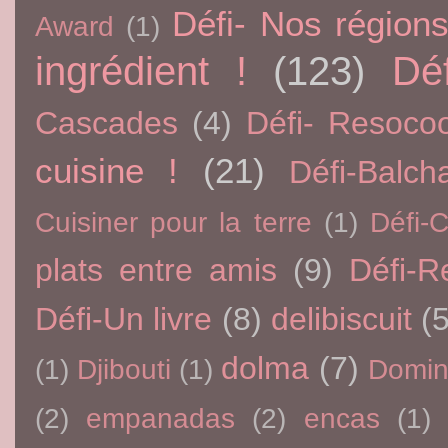
Défi- Nos région
Award
(1)
ingrédient !
(123)
Dé
Cascades
(4)
Défi- Resoco
cuisine !
(21)
Défi-Balch
Cuisiner pour la terre
(1)
Défi-
plats entre amis
(9)
Défi-R
Défi-Un livre
(8)
delibiscuit
(5
dolma
(7)
(1)
Djibouti
(1)
Domin
(2)
empanadas
(2)
encas
(1)