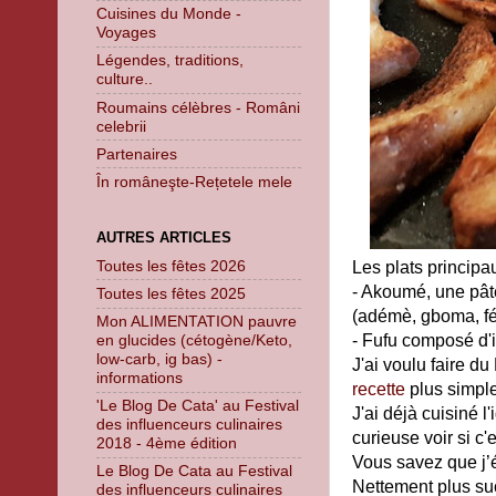
Cuisines du Monde -
Voyages
Légendes, traditions,
culture..
Roumains célèbres - Români
celebrii
Partenaires
În româneşte-Rețetele mele
AUTRES ARTICLES
Toutes les fêtes 2026
Les plats principa
- Akoumé, une pât
Toutes les fêtes 2025
(adémè, gboma, fét
Mon ALIMENTATION pauvre
- Fufu composé d'
en glucides (cétogène/Keto,
low-carb, ig bas) -
J'ai voulu faire d
informations
recette
plus simple
'Le Blog De Cata' au Festival
J'ai déjà cuisiné 
des influenceurs culinaires
curieuse voir si c'e
2018 - 4ème édition
Vous savez que j’é
Le Blog De Cata au Festival
Nettement plus su
des influenceurs culinaires