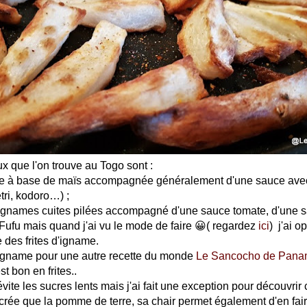
ux que l'on trouve au Togo sont :
e à base de maïs accompagnée généralement d'une sauce avec 
ri, kodoro…) ;
ignames cuites pilées accompagné d'une sauce tomate, d'une s
u Fufu mais quand j'ai vu le mode de faire 😀( regardez
ici
) j'ai o
 des frites d'igname.
l'igname pour une autre recette du monde
Le Sancocho de Pan
st bon en frites..
vite les sucres lents mais j'ai fait une exception pour découvrir
crée que la pomme de terre, sa chair permet également d'en fai