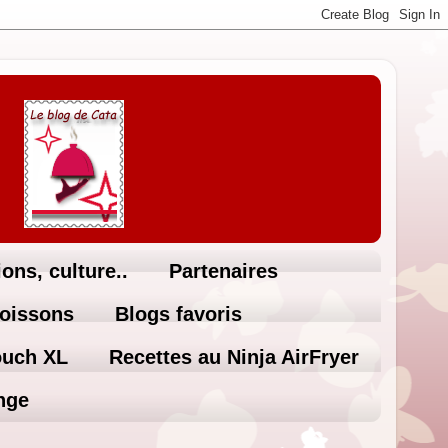
ons, culture..
Partenaires
Boissons
Blogs favoris
ouch XL
Recettes au Ninja AirFryer
nge