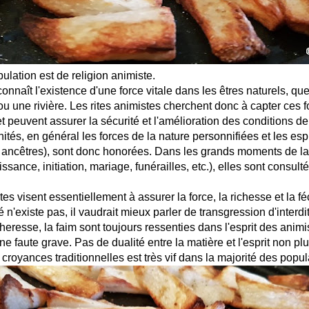
ulation est de religion animiste.
onnaît l'existence d'une force vitale dans les êtres naturels, qu
ou une rivière. Les rites animistes cherchent donc à capter ces f
et peuvent assurer la sécurité et l'amélioration des conditions de
ités, en général les forces de la nature personnifiées et les esp
 ancêtres), sont donc honorées. Dans les grands moments de la
ssance, initiation, mariage, funérailles, etc.), elles sont consul
tes visent essentiellement à assurer la force, la richesse et la f
n'existe pas, il vaudrait mieux parler de transgression d'interdi
heresse, la faim sont toujours ressenties dans l'esprit des ani
 faute grave. Pas de dualité entre la matière et l'esprit non plu
croyances traditionnelles est très vif dans la majorité des popul