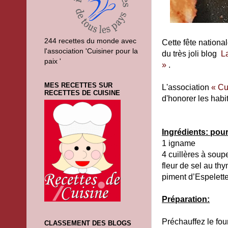
244 recettes du monde avec
Cette fête nationa
l'association 'Cuisiner pour la
du très joli blog
L
paix '
»
.
MES RECETTES SUR
L'association
« Cu
RECETTES DE CUISINE
d'honorer les habit
Ingrédients: pou
1 igname
4 cuillères à soupe
fleur de sel au th
piment d’Espelett
Préparation:
Préchauffez le fou
CLASSEMENT DES BLOGS