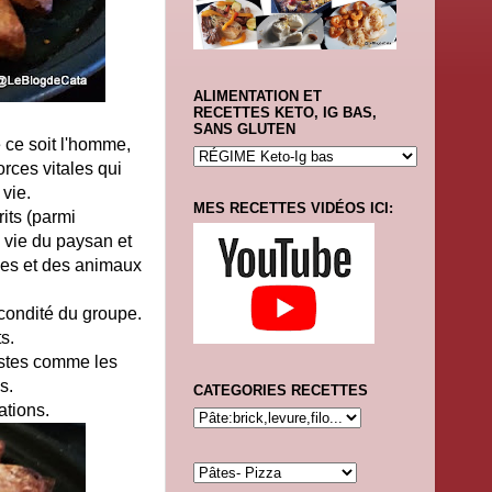
ALIMENTATION ET
RECETTES KETO, IG BAS,
SANS GLUTEN
e ce soit l'homme,
orces vitales qui
 vie.
MES RECETTES VIDÉOS ICI:
rits (parmi
 vie du paysan et
tées et des animaux
écondité du groupe.
ts.
mistes comme les
s.
CATEGORIES RECETTES
ations.