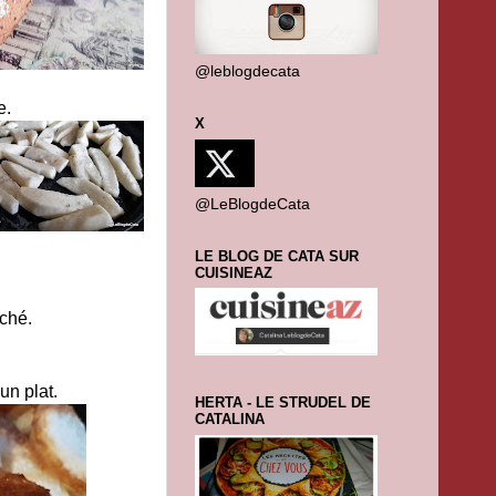
@leblogdecata
e.
X
@LeBlogdeCata
LE BLOG DE CATA SUR
CUISINEAZ
éché.
un plat.
HERTA - LE STRUDEL DE
CATALINA