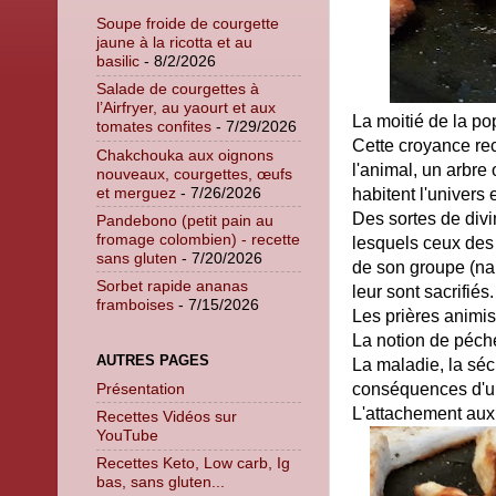
Soupe froide de courgette
jaune à la ricotta et au
basilic
- 8/2/2026
Salade de courgettes à
l’Airfryer, au yaourt et aux
La moitié de la pop
tomates confites
- 7/29/2026
Cette croyance rec
Chakchouka aux oignons
l'animal, un arbre 
nouveaux, courgettes, œufs
et merguez
- 7/26/2026
habitent l'univers 
Des sortes de divin
Pandebono (petit pain au
fromage colombien) - recette
lesquels ceux des
sans gluten
- 7/20/2026
de son groupe (nai
Sorbet rapide ananas
leur sont sacrifiés.
framboises
- 7/15/2026
Les prières animis
La notion de péché 
AUTRES PAGES
La maladie, la séc
Présentation
conséquences d'une
L'attachement aux 
Recettes Vidéos sur
YouTube
Recettes Keto, Low carb, Ig
bas, sans gluten...