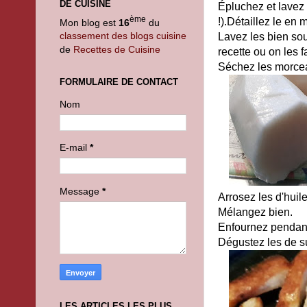
DE CUISINE
Épluchez et lavez 
ème
!).Détaillez le en 
Mon blog est
16
du
classement des blogs cuisine
Lavez les bien sous
de
Recettes de Cuisine
recette ou on les f
Séchez les morceau
FORMULAIRE DE CONTACT
Nom
E-mail
*
Message
*
Arrosez les d'huil
Mélangez bien.
Enfournez pendant
Dégustez les de su
LES ARTICLES LES PLUS