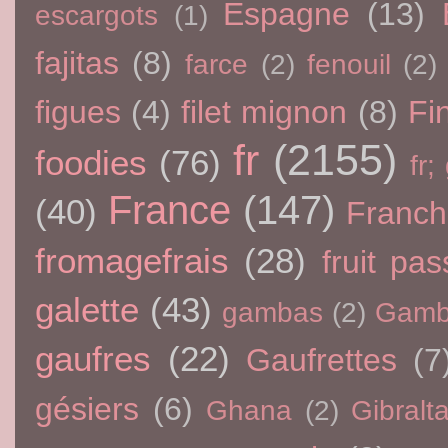
Espagne
(13)
escargots
(1)
fajitas
(8)
farce
(2)
fenouil
(2)
figues
(4)
filet mignon
(8)
Fi
fr
(2155)
foodies
(76)
fr;
France
(147)
(40)
Franc
fromagefrais
(28)
fruit pas
galette
(43)
gambas
(2)
Gamb
gaufres
(22)
Gaufrettes
(7
gésiers
(6)
Ghana
(2)
Gibralta