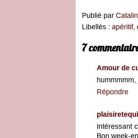
Publié par
Catali
Libellés :
apéritif
,
7 commentaire
Amour de cu
hummmmm, j'a
Répondre
plaisiretequi
Intéressant 
Bon week-end