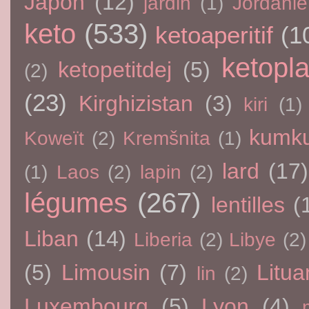
Japon
(12)
jardin
(1)
Jordanie
keto
(533)
ketoaperitif
(1
ketopla
ketopetitdej
(5)
(2)
(23)
Kirghizistan
(3)
kiri
(1)
kumku
Koweït
(2)
Kremšnita
(1)
lard
(17)
(1)
Laos
(2)
lapin
(2)
légumes
(267)
lentilles
(
Liban
(14)
Liberia
(2)
Libye
(2)
(5)
Limousin
(7)
Litua
lin
(2)
Luxembourg
(5)
Lyon
(4)