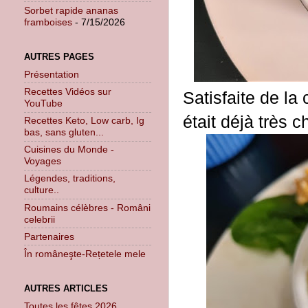
Sorbet rapide ananas
framboises
- 7/15/2026
AUTRES PAGES
Présentation
Recettes Vidéos sur
Satisfaite de la
YouTube
était déjà très 
Recettes Keto, Low carb, Ig
bas, sans gluten...
Cuisines du Monde -
Voyages
Légendes, traditions,
culture..
Roumains célèbres - Români
celebrii
Partenaires
În româneşte-Rețetele mele
AUTRES ARTICLES
Toutes les fêtes 2026