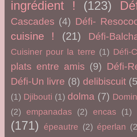
ingrédient !
(123)
Dé
Cascades
(4)
Défi- Resoco
cuisine !
(21)
Défi-Balch
Cuisiner pour la terre
(1)
Défi-
plats entre amis
(9)
Défi-R
Défi-Un livre
(8)
delibiscuit
(5
dolma
(7)
(1)
Djibouti
(1)
Domin
(2)
empanadas
(2)
encas
(1)
(171)
épeautre
(2)
éperlan
(