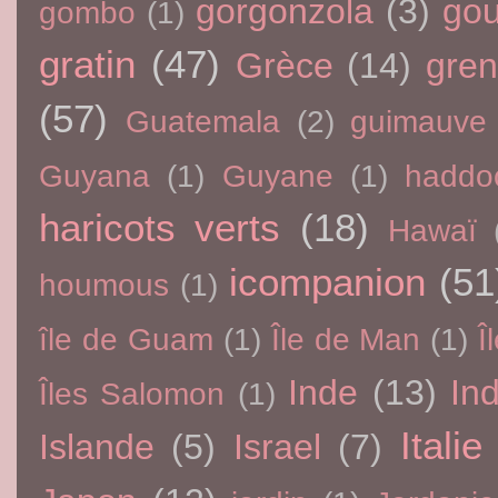
gorgonzola
(3)
go
gombo
(1)
gratin
(47)
Grèce
(14)
gre
(57)
Guatemala
(2)
guimauve
Guyana
(1)
Guyane
(1)
haddo
haricots verts
(18)
Hawaï
icompanion
(51
houmous
(1)
île de Guam
(1)
Île de Man
(1)
Î
Inde
(13)
In
Îles Salomon
(1)
Italie
Islande
(5)
Israel
(7)