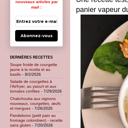
nouveaux articles par
mail :
panier vapeur d
Abonnez-vous
DERNIÈRES RECETTES
Soupe froide de courgette
jaune à la ricotta et au
basilic
- 8/2/2026
Salade de courgettes à
l’Airfryer, au yaourt et aux
tomates confites
- 7/29/2026
Chakchouka aux oignons
nouveaux, courgettes, œufs
et merguez
- 7/26/2026
Pandebono (petit pain au
fromage colombien) - recette
sans gluten
- 7/20/2026