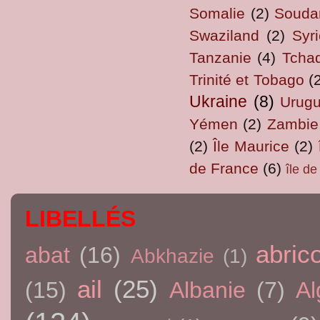
Somalie
(2)
Souda
Swaziland
(2)
Syri
Tanzanie
(4)
Tcha
Trinité et Tobago
(
Ukraine
(8)
Urug
Yémen
(2)
Zambie
(2)
Île Maurice
(2)
de France
(6)
île d
LIBELLÉS
abric
abat
(16)
Abkhazie
(1)
ail
(25)
(15)
Albanie
(7)
Al