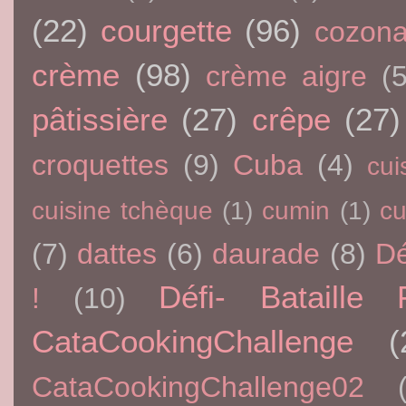
(22)
courgette
(96)
cozon
crème
(98)
crème aigre
(5
pâtissière
(27)
crêpe
(27)
croquettes
(9)
Cuba
(4)
cui
cuisine tchèque
(1)
cumin
(1)
c
(7)
dattes
(6)
daurade
(8)
Dé
Défi- Bataille 
!
(10)
CataCookingChallenge
(
CataCookingChallenge02