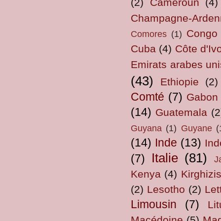
(2)
Cameroun
(4)
Champagne-Arden
Congo
Comores
(1)
Cuba
(4)
Côte d'Ivo
Emirats arabes uni
(43)
Ethiopie
(2)
Comté
(7)
Gabon
(14)
Guatemala
(2
Guyana
(1)
Guyane
(
(14)
Inde
(13)
Ind
Italie
(81)
(7)
J
Kenya
(4)
Kirghizi
(2)
Lesotho
(2)
Let
Limousin
(7)
Li
Macédoine
(5)
Mad