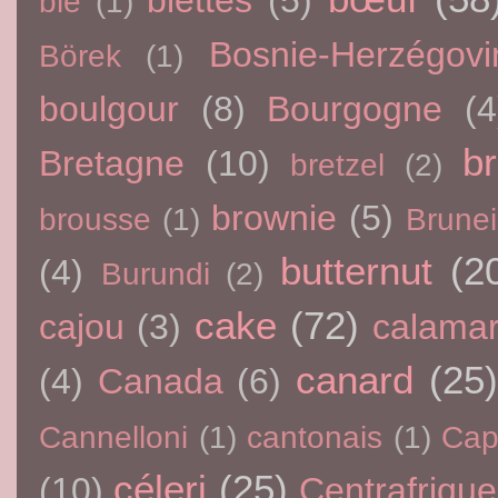
blettes
(5)
blé
(1)
Bosnie-Herzégovi
Börek
(1)
boulgour
(8)
Bourgogne
(4
br
Bretagne
(10)
bretzel
(2)
brownie
(5)
brousse
(1)
Brunei
butternut
(2
(4)
Burundi
(2)
cake
(72)
cajou
(3)
calama
canard
(25)
(4)
Canada
(6)
Cannelloni
(1)
cantonais
(1)
Cap
céleri
(25)
(10)
Centrafrique