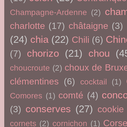
cham
Champagne-Ardenne
(2)
charlotte
(17)
châtaigne
(3)
(24)
chia
(22)
Chin
Chili
(6)
chorizo
(21)
chou
(4
(7)
choux de Bruxe
choucroute
(2)
clémentines
(6)
cocktail
(1)
conc
comté
(4)
Comores
(1)
conserves
(27)
(3)
cookie
Cors
cornets
(2)
cornichon
(1)