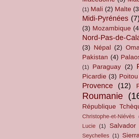
Mali
(2)
Malte
(3
(1)
Midi-Pyrénées
(7
(3)
Mozambique
(4
Nord-Pas-de-Cal
(3)
Népal
(2)
Om
Pakistan
(4)
Palao
Paraguay
(2)
(1)
Picardie
(3)
Poitou
Provence
(12)
Roumanie
(1
République Tchèq
Christophe-et-Niévès
Salvador
Lucie
(1)
Sierr
Seychelles
(1)