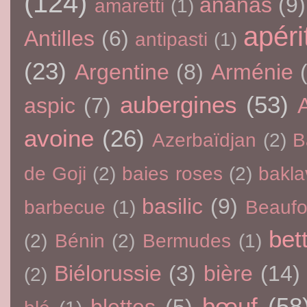
(124)
ananas
(9)
amaretti
(1)
apérit
Antilles
(6)
antipasti
(1)
(23)
Argentine
(8)
Arménie
aubergines
(53)
aspic
(7)
avoine
(26)
Azerbaïdjan
(2)
B
de Goji
(2)
baies roses
(2)
bakla
basilic
(9)
barbecue
(1)
Beaufo
bet
(2)
Bénin
(2)
Bermudes
(1)
Biélorussie
(3)
bière
(14)
(2)
bœuf
(58