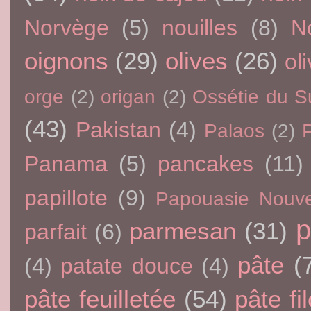
Norvège
(5)
nouilles
(8)
N
oignons
(29)
olives
(26)
oli
orge
(2)
origan
(2)
Ossétie du S
(43)
Pakistan
(4)
Palaos
(2)
P
Panama
(5)
pancakes
(11)
papillote
(9)
Papouasie Nouve
p
parmesan
(31)
parfait
(6)
pâte
(
(4)
patate douce
(4)
pâte feuilletée
(54)
pâte fi