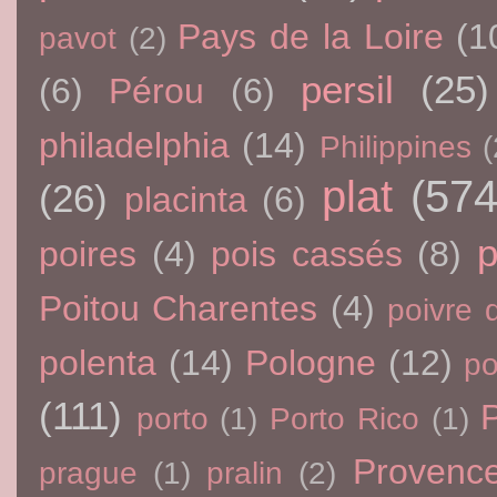
Pays de la Loire
(1
pavot
(2)
persil
(25)
(6)
Pérou
(6)
philadelphia
(14)
Philippines
(
plat
(574
(26)
placinta
(6)
p
poires
(4)
pois cassés
(8)
Poitou Charentes
(4)
poivre 
polenta
(14)
Pologne
(12)
p
(111)
porto
(1)
Porto Rico
(1)
Provenc
prague
(1)
pralin
(2)