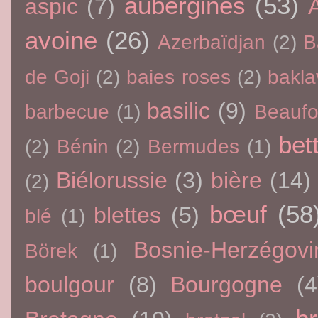
aubergines
(53)
aspic
(7)
avoine
(26)
Azerbaïdjan
(2)
B
de Goji
(2)
baies roses
(2)
bakla
basilic
(9)
barbecue
(1)
Beaufo
bet
(2)
Bénin
(2)
Bermudes
(1)
Biélorussie
(3)
bière
(14)
(2)
bœuf
(58
blettes
(5)
blé
(1)
Bosnie-Herzégovi
Börek
(1)
boulgour
(8)
Bourgogne
(4