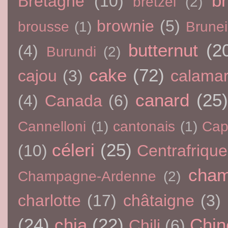
br
Bretagne
(10)
bretzel
(2)
brownie
(5)
brousse
(1)
Brunei
butternut
(2
(4)
Burundi
(2)
cake
(72)
cajou
(3)
calama
canard
(25)
(4)
Canada
(6)
Cannelloni
(1)
cantonais
(1)
Cap
céleri
(25)
(10)
Centrafrique
cham
Champagne-Ardenne
(2)
charlotte
(17)
châtaigne
(3)
(24)
chia
(22)
Chin
Chili
(6)