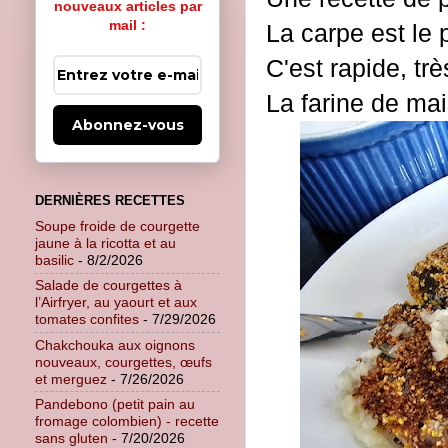
nouveaux articles par
mail :
La carpe est le p
C'est rapide, tr
La farine de mai
Abonnez-vous
DERNIÈRES RECETTES
Soupe froide de courgette
jaune à la ricotta et au
basilic
- 8/2/2026
Salade de courgettes à
l’Airfryer, au yaourt et aux
tomates confites
- 7/29/2026
Chakchouka aux oignons
nouveaux, courgettes, œufs
et merguez
- 7/26/2026
Pandebono (petit pain au
fromage colombien) - recette
sans gluten
- 7/20/2026