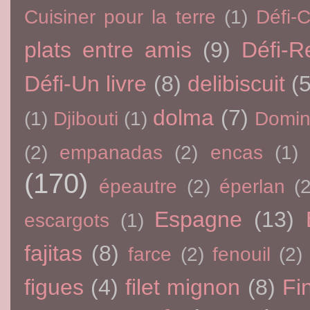
Cuisiner pour la terre
(1)
Défi-
plats entre amis
(9)
Défi-R
Défi-Un livre
(8)
delibiscuit
(5
dolma
(7)
(1)
Djibouti
(1)
Domin
(2)
empanadas
(2)
encas
(1)
(170)
épeautre
(2)
éperlan
(
Espagne
(13)
escargots
(1)
fajitas
(8)
farce
(2)
fenouil
(2)
figues
(4)
filet mignon
(8)
Fi