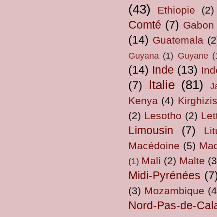
(43)
Ethiopie
(2)
Comté
(7)
Gabon
(14)
Guatemala
(2
Guyana
(1)
Guyane
(
(14)
Inde
(13)
Ind
Italie
(81)
(7)
J
Kenya
(4)
Kirghizi
(2)
Lesotho
(2)
Let
Limousin
(7)
Li
Macédoine
(5)
Mad
Mali
(2)
Malte
(3
(1)
Midi-Pyrénées
(7
(3)
Mozambique
(4
Nord-Pas-de-Cal