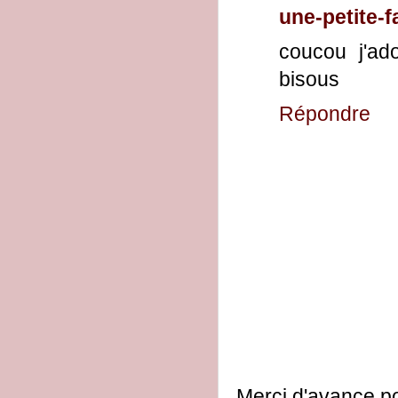
une-petite-f
coucou j'ado
bisous
Répondre
Merci d'avance po