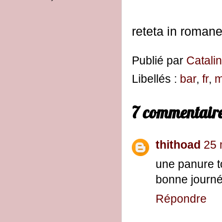
reteta in roman
Publié par
Catali
Libellés :
bar
,
fr
,
m
7 commentaire
thithoad
25 
une panure t
bonne journ
Répondre