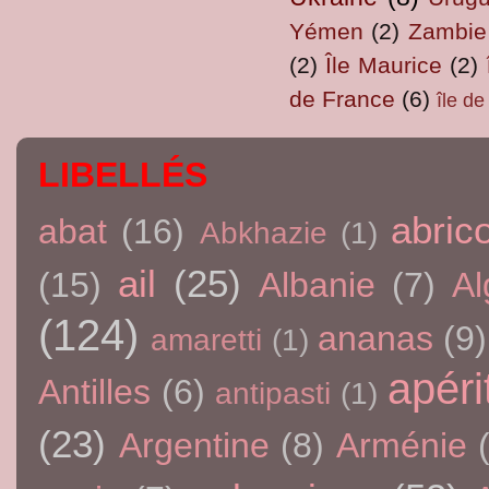
Yémen
(2)
Zambie
(2)
Île Maurice
(2)
de France
(6)
île d
LIBELLÉS
abric
abat
(16)
Abkhazie
(1)
ail
(25)
(15)
Albanie
(7)
Al
(124)
ananas
(9)
amaretti
(1)
apérit
Antilles
(6)
antipasti
(1)
(23)
Argentine
(8)
Arménie