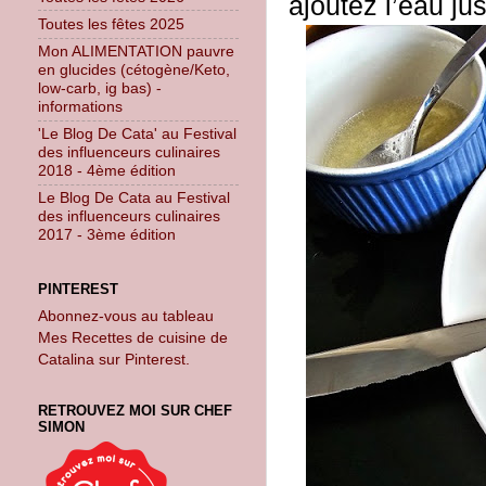
ajoutez l’eau ju
Toutes les fêtes 2025
Mon ALIMENTATION pauvre
en glucides (cétogène/Keto,
low-carb, ig bas) -
informations
'Le Blog De Cata' au Festival
des influenceurs culinaires
2018 - 4ème édition
Le Blog De Cata au Festival
des influenceurs culinaires
2017 - 3ème édition
PINTEREST
Abonnez-vous au tableau
Mes Recettes de cuisine de
Catalina sur Pinterest.
RETROUVEZ MOI SUR CHEF
SIMON