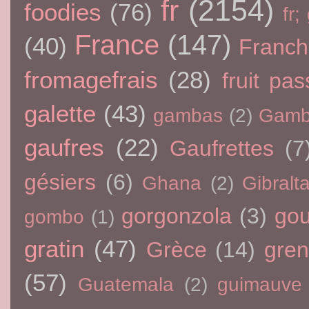
fr
(2154)
foodies
(76)
fr;
France
(147)
(40)
Franc
fromagefrais
(28)
fruit pas
galette
(43)
gambas
(2)
Gamb
gaufres
(22)
Gaufrettes
(7
gésiers
(6)
Ghana
(2)
Gibralta
gorgonzola
(3)
go
gombo
(1)
gratin
(47)
Grèce
(14)
gre
(57)
Guatemala
(2)
guimauve