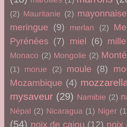
mayonnaise
(2)
Mauritanie
(2)
meringue
(9)
Me
merlan
(2)
Pyrénées
(7)
miel
(6)
mille
Monté
Monaco
(2)
Mongolie
(2)
moule
(8)
mo
(1)
morue
(2)
mozzarell
Mozambique
(4)
mysaveur
(29)
n
Namibie
(2)
Népal
(2)
Nicaragua
(1)
Niger
(1
(54)
noix de cajou
(12)
noix