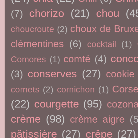
chorizo
(21)
chou
(4
(7)
choux de Bruxe
choucroute
(2)
clémentines
(6)
cocktail
(1)
conc
comté
(4)
Comores
(1)
conserves
(27)
(3)
cookie
Cors
cornets
(2)
cornichon
(1)
(22)
courgette
(95)
cozon
crème
(98)
crème aigre
(5
pâtissière
(27)
crêpe
(27)