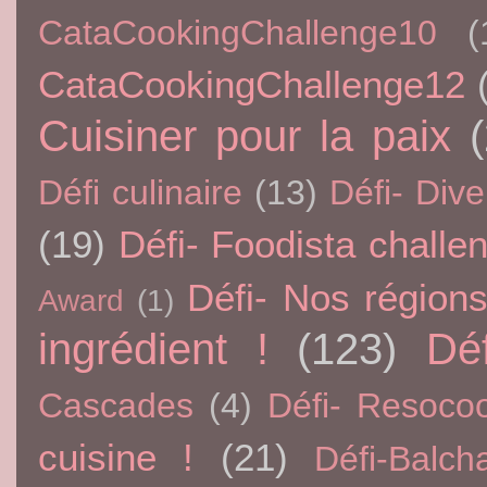
CataCookingChallenge10
(
CataCookingChallenge12
Cuisiner pour la paix
Défi culinaire
(13)
Défi- Dive
(19)
Défi- Foodista challe
Défi- Nos région
Award
(1)
ingrédient !
(123)
Dé
Cascades
(4)
Défi- Resoco
cuisine !
(21)
Défi-Balch