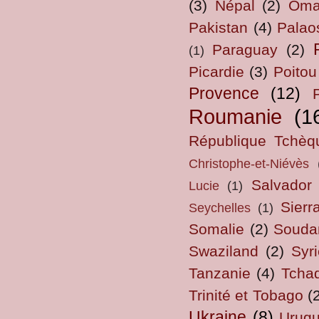
(3)
Népal
(2)
Om
Pakistan
(4)
Palao
Paraguay
(2)
(1)
Picardie
(3)
Poitou
Provence
(12)
Roumanie
(1
République Tchèq
Christophe-et-Niévès
Salvador
Lucie
(1)
Sierr
Seychelles
(1)
Somalie
(2)
Souda
Swaziland
(2)
Syri
Tanzanie
(4)
Tcha
Trinité et Tobago
(
Ukraine
(8)
Urug