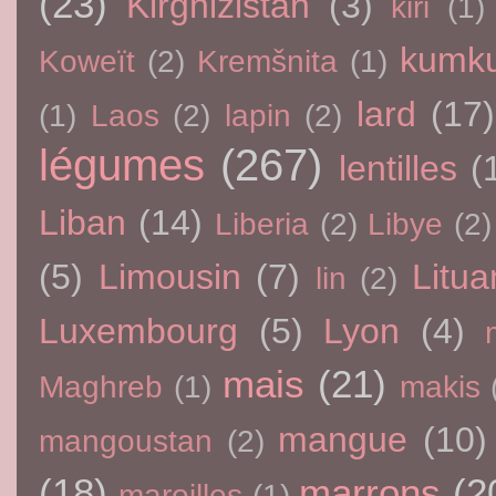
(23)
Kirghizistan
(3)
kiri
(1)
kumku
Koweït
(2)
Kremšnita
(1)
lard
(17)
(1)
Laos
(2)
lapin
(2)
légumes
(267)
lentilles
(
Liban
(14)
Liberia
(2)
Libye
(2)
(5)
Limousin
(7)
Litua
lin
(2)
Luxembourg
(5)
Lyon
(4)
mais
(21)
Maghreb
(1)
makis
mangue
(10)
mangoustan
(2)
(18)
marrons
(2
maroilles
(1)