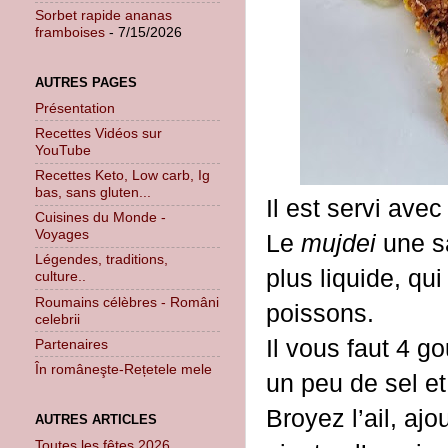
Sorbet rapide ananas
framboises
- 7/15/2026
AUTRES PAGES
Présentation
Recettes Vidéos sur
YouTube
Recettes Keto, Low carb, Ig
bas, sans gluten...
Il est servi avec
Cuisines du Monde -
Voyages
Le
mujdei
une s
Légendes, traditions,
plus liquide, q
culture..
Roumains célèbres - Români
poissons.
celebrii
Il vous faut 4 go
Partenaires
În româneşte-Rețetele mele
un peu de sel et
Broyez l’ail, ajo
AUTRES ARTICLES
Toutes les fêtes 2026