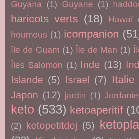
Guyana
(1)
Guyane
(1)
haddo
haricots verts
(18)
Hawaï
icompanion
(51
houmous
(1)
île de Guam
(1)
Île de Man
(1)
Î
Inde
(13)
In
Îles Salomon
(1)
Italie
Islande
(5)
Israel
(7)
Japon
(12)
jardin
(1)
Jordanie
keto
(533)
ketoaperitif
(1
ketopla
ketopetitdej
(5)
(2)