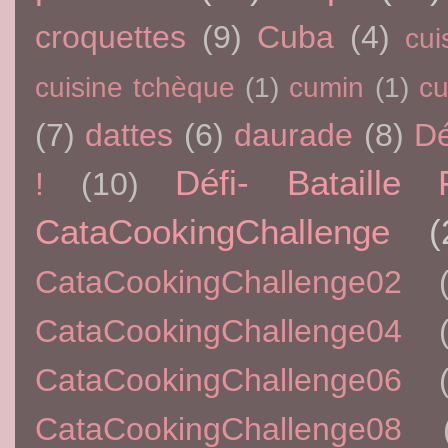
croquettes
(9)
Cuba
(4)
cui
cuisine tchèque
(1)
cumin
(1)
c
(7)
dattes
(6)
daurade
(8)
Dé
Défi- Bataille 
!
(10)
CataCookingChallenge
(
CataCookingChallenge02
CataCookingChallenge04
CataCookingChallenge06
CataCookingChallenge08