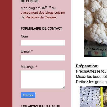
DE CUISINE
ème
Mon blog est
16
du
classement des blogs cuisine
de
Recettes de Cuisine
FORMULAIRE DE CONTACT
Nom
E-mail
*
Préparation:
Message
*
Préchauffez le fou
Mixez les bouquets
Retirez les gros 
LES ARTICLES LES PLUS