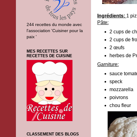
Ingrédients:
1 pi
Pâte:
244 recettes du monde avec
l'association 'Cuisiner pour la
2 cups de ch
paix '
2 cups de fr
2 œufs
MES RECETTES SUR
herbes de P
RECETTES DE CUISINE
Garniture:
sauce tomat
speck
mozzarella
poivrons
chou fleur
CLASSEMENT DES BLOGS