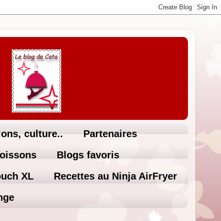
ons, culture..
Partenaires
Boissons
Blogs favoris
ouch XL
Recettes au Ninja AirFryer
nge