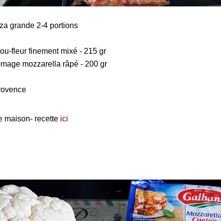
zza grande 2-4 portions
ou-fleur finement mixé - 215 gr
omage mozzarella râpé - 200 gr
rovence
e maison- recette
ici