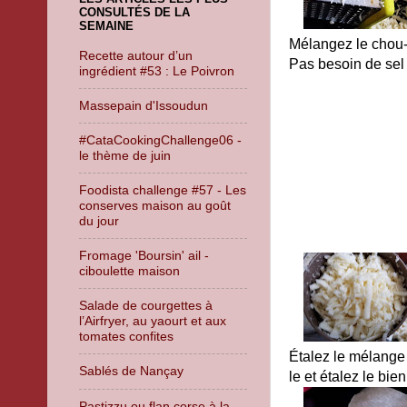
CONSULTÉS DE LA
SEMAINE
Mélangez le chou-f
Recette autour d’un
Pas besoin de sel 
ingrédient #53 : Le Poivron
Massepain d'Issoudun
#CataCookingChallenge06 -
le thème de juin
Foodista challenge #57 - Les
conserves maison au goût
du jour
Fromage 'Boursin' ail -
ciboulette maison
Salade de courgettes à
l’Airfryer, au yaourt et aux
tomates confites
Étalez le mélange 
Sablés de Nançay
le et étalez le bie
Pastizzu ou flan corse à la