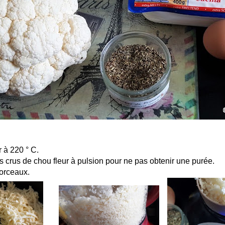
r à 220 ° C.
 crus de chou fleur à pulsion pour ne pas obtenir une purée.
morceaux.