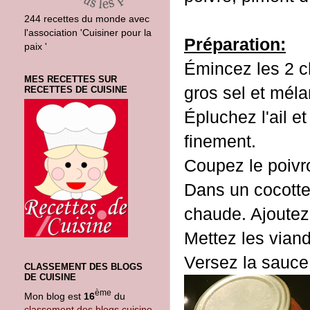
244 recettes du monde avec
l'association 'Cuisiner pour la
Préparation:
paix '
Émincez les 2 c
MES RECETTES SUR
gros sel et mél
RECETTES DE CUISINE
Épluchez l'ail et
finement.
Coupez le poivr
Dans un cocotte f
chaude. Ajoutez 
Mettez les vian
Versez la sauce
CLASSEMENT DES BLOGS
DE CUISINE
ème
Mon blog est
16
du
classement des blogs cuisine