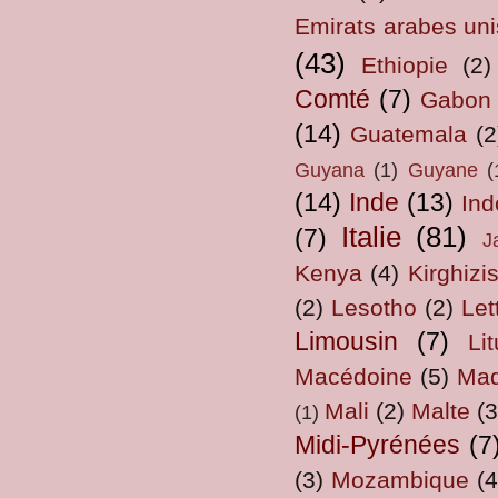
Emirats arabes uni
(43)
Ethiopie
(2)
Comté
(7)
Gabon
(14)
Guatemala
(2
Guyana
(1)
Guyane
(
(14)
Inde
(13)
Ind
Italie
(81)
(7)
J
Kenya
(4)
Kirghizi
(2)
Lesotho
(2)
Let
Limousin
(7)
Li
Macédoine
(5)
Mad
Mali
(2)
Malte
(3
(1)
Midi-Pyrénées
(7
(3)
Mozambique
(4