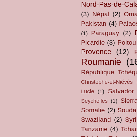
Nord-Pas-de-Cal
(3)
Népal
(2)
Om
Pakistan
(4)
Palao
Paraguay
(2)
(1)
Picardie
(3)
Poitou
Provence
(12)
Roumanie
(1
République Tchèq
Christophe-et-Niévès
Salvador
Lucie
(1)
Sierr
Seychelles
(1)
Somalie
(2)
Souda
Swaziland
(2)
Syri
Tanzanie
(4)
Tcha