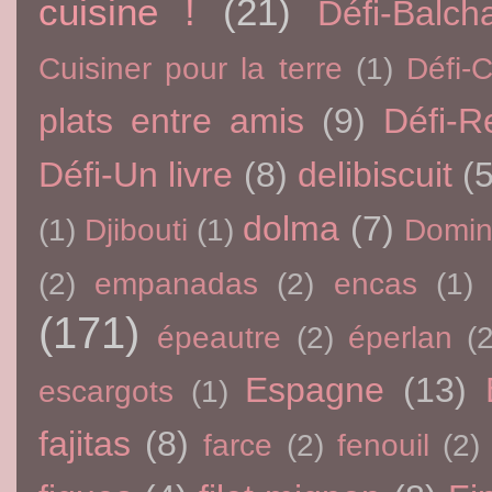
cuisine !
(21)
Défi-Balch
Cuisiner pour la terre
(1)
Défi-
plats entre amis
(9)
Défi-R
Défi-Un livre
(8)
delibiscuit
(5
dolma
(7)
(1)
Djibouti
(1)
Domin
(2)
empanadas
(2)
encas
(1)
(171)
épeautre
(2)
éperlan
(
Espagne
(13)
escargots
(1)
fajitas
(8)
farce
(2)
fenouil
(2)