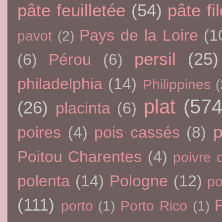
pâte feuilletée
(54)
pâte fi
Pays de la Loire
(1
pavot
(2)
persil
(25)
(6)
Pérou
(6)
philadelphia
(14)
Philippines
(
plat
(574
(26)
placinta
(6)
p
poires
(4)
pois cassés
(8)
Poitou Charentes
(4)
poivre 
polenta
(14)
Pologne
(12)
p
(111)
porto
(1)
Porto Rico
(1)