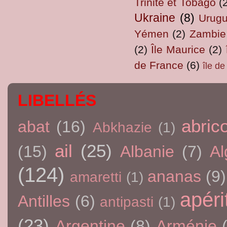
Trinité et Tobago
(
Ukraine
(8)
Urug
Yémen
(2)
Zambie
(2)
Île Maurice
(2)
de France
(6)
île d
LIBELLÉS
abric
abat
(16)
Abkhazie
(1)
ail
(25)
(15)
Albanie
(7)
Al
(124)
ananas
(9)
amaretti
(1)
apérit
Antilles
(6)
antipasti
(1)
(23)
Argentine
(8)
Arménie