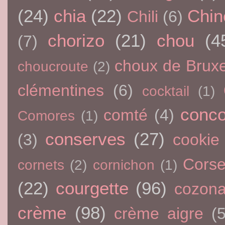
(24)
chia
(22)
Chin
Chili
(6)
chorizo
(21)
chou
(4
(7)
choux de Bruxe
choucroute
(2)
clémentines
(6)
cocktail
(1)
conc
comté
(4)
Comores
(1)
conserves
(27)
(3)
cookie
Cors
cornets
(2)
cornichon
(1)
(22)
courgette
(96)
cozon
crème
(98)
crème aigre
(5