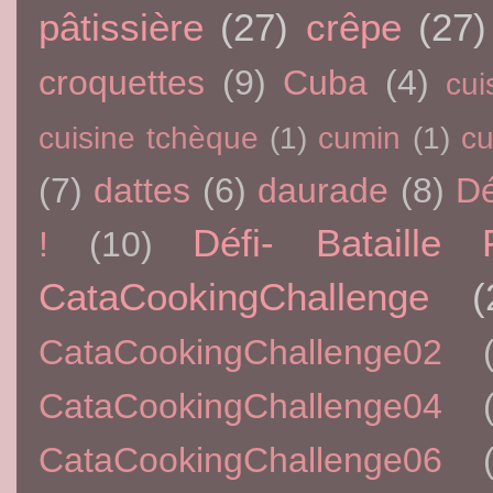
pâtissière
(27)
crêpe
(27)
croquettes
(9)
Cuba
(4)
cui
cuisine tchèque
(1)
cumin
(1)
c
(7)
dattes
(6)
daurade
(8)
Dé
Défi- Bataille 
!
(10)
CataCookingChallenge
(
CataCookingChallenge02
CataCookingChallenge04
CataCookingChallenge06