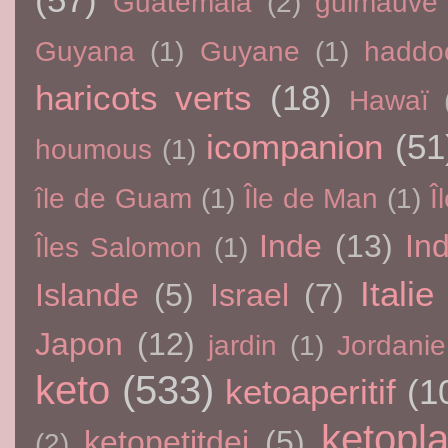
Guatemala
(2)
guimauve
Guyana
(1)
Guyane
(1)
haddo
haricots verts
(18)
Hawaï
icompanion
(51
houmous
(1)
île de Guam
(1)
Île de Man
(1)
Î
Inde
(13)
In
Îles Salomon
(1)
Italie
Islande
(5)
Israel
(7)
Japon
(12)
jardin
(1)
Jordanie
keto
(533)
ketoaperitif
(1
ketopla
ketopetitdej
(5)
(2)