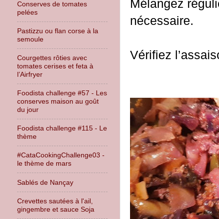
Mélangez réguliè
Conserves de tomates
pelées
nécessaire.
Pastizzu ou flan corse à la
semoule
Vérifiez l’assa
Courgettes rôties avec
tomates cerises et feta à
l’Airfryer
Foodista challenge #57 - Les
conserves maison au goût
du jour
Foodista challenge #115 - Le
thème
#CataCookingChallenge03 -
le thème de mars
Sablés de Nançay
Crevettes sautées à l'ail,
gingembre et sauce Soja