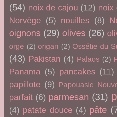
(54)
noix de cajou
(12)
noix
Norvège
(5)
nouilles
(8)
N
oignons
(29)
olives
(26)
oli
orge
(2)
origan
(2)
Ossétie du S
(43)
Pakistan
(4)
Palaos
(2)
P
Panama
(5)
pancakes
(11)
papillote
(9)
Papouasie Nouve
p
parmesan
(31)
parfait
(6)
pâte
(
(4)
patate douce
(4)