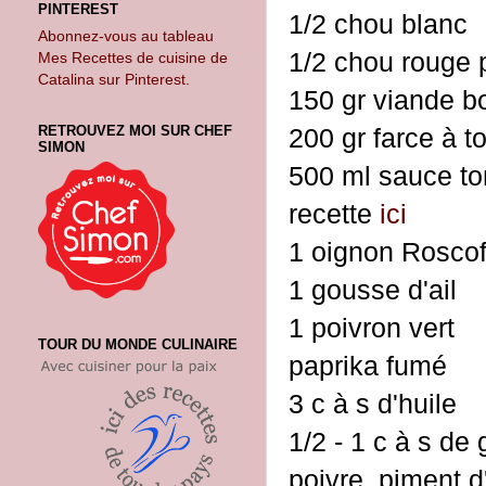
PINTEREST
1/2 chou blanc
Abonnez-vous au tableau
1/2 chou rouge p
Mes Recettes de cuisine de
Catalina sur Pinterest.
150 gr viande 
RETROUVEZ MOI SUR CHEF
200 gr farce à 
SIMON
500 ml sauce t
recette
ici
1 oignon Roscof
1 gousse d'ail
1 poivron vert
TOUR DU MONDE CULINAIRE
paprika fumé
3 c à s d'huile
1/2 - 1 c à s de 
poivre, piment d