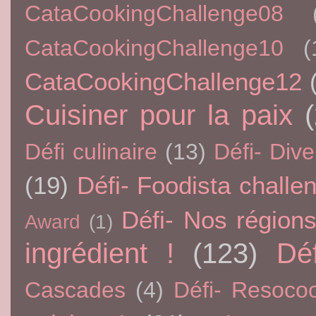
CataCookingChallenge08
CataCookingChallenge10
(
CataCookingChallenge12
Cuisiner pour la paix
Défi culinaire
(13)
Défi- Dive
(19)
Défi- Foodista challe
Défi- Nos région
Award
(1)
ingrédient !
(123)
Dé
Cascades
(4)
Défi- Resoco