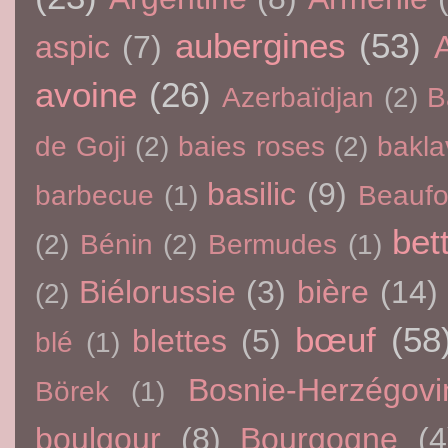
aubergines
(53)
aspic
(7)
avoine
(26)
Azerbaïdjan
(2)
B
de Goji
(2)
baies roses
(2)
bakla
basilic
(9)
barbecue
(1)
Beaufo
bet
(2)
Bénin
(2)
Bermudes
(1)
Biélorussie
(3)
bière
(14)
(2)
bœuf
(58
blettes
(5)
blé
(1)
Bosnie-Herzégovi
Börek
(1)
boulgour
(8)
Bourgogne
(4