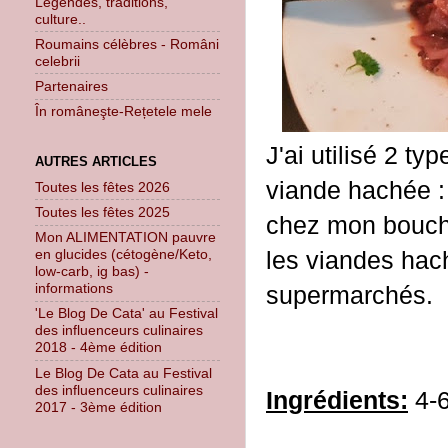
Légendes, traditions,
culture..
Roumains célèbres - Români
celebrii
Partenaires
În româneşte-Rețetele mele
J'ai utilisé 2 ty
AUTRES ARTICLES
viande hachée : 
Toutes les fêtes 2026
Toutes les fêtes 2025
chez mon boucher
Mon ALIMENTATION pauvre
les viandes hac
en glucides (cétogène/Keto,
low-carb, ig bas) -
informations
supermarchés.
'Le Blog De Cata' au Festival
des influenceurs culinaires
2018 - 4ème édition
Le Blog De Cata au Festival
des influenceurs culinaires
Ingrédients:
4-6
2017 - 3ème édition