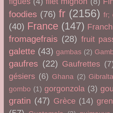
figues
(4)
filet mignon
(8)
Fi
fr
(2156)
foodies
(76)
fr;
France
(147)
(40)
Franc
fromagefrais
(28)
fruit pas
galette
(43)
gambas
(2)
Gamb
gaufres
(22)
Gaufrettes
(7
gésiers
(6)
Ghana
(2)
Gibralta
gorgonzola
(3)
go
gombo
(1)
gratin
(47)
Grèce
(14)
gre
(57)