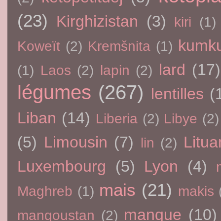
(23)
Kirghizistan
(3)
kiri
(1)
kumku
Koweït
(2)
Kremšnita
(1)
lard
(17)
(1)
Laos
(2)
lapin
(2)
légumes
(267)
lentilles
(
Liban
(14)
Liberia
(2)
Libye
(2)
(5)
Limousin
(7)
Litua
lin
(2)
Luxembourg
(5)
Lyon
(4)
mais
(21)
Maghreb
(1)
makis
mangue
(10)
mangoustan
(2)